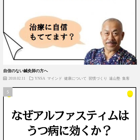
自信のない鍼灸師の方へ
2018.02.11
YNSA
マインド
健康について
習慣づくり
遠山塾
集客