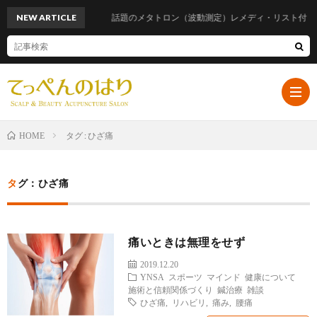
NEW ARTICLE
話題のメタトロン（波動測定）レメディ・リスト付
タグ : ひざ痛
HOME
ホ
タグ：ひざ痛
ー
プ
痛いときは無理をせず
ム
ロ
遠
2019.12.20
YNSA
スポーツ
マインド
健康について
フ
山
ブ
施術と信頼関係づくり
鍼治療
雑談
ひざ痛
,
リハビリ
,
痛み
,
腰痛