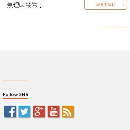
ィ
塾
ロ
ブ
続きを読む
ー
と
グ
ロ
ブ
ル
は
治
グ
ロ
お
療
遠
グ
問
院
山
集
合
経
塾
客
せ
Follow SNS
営