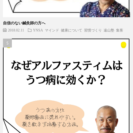
自信のない鍼灸師の方へ
2018.02.11
YNSA
マインド
健康について
習慣づくり
遠山塾
集客