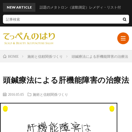
NEW ARTICLE
話題のメタトロン（波動測定）レメディ・リスト付
施術と信頼関係づくり
頭鍼療法による肝機能障害の治療法
HOME
ホ
頭鍼療法による肝機能障害の治療法
ー
プ
2016.05.05
施術と信頼関係づくり
ム
ロ
遠
フ
山
ブ