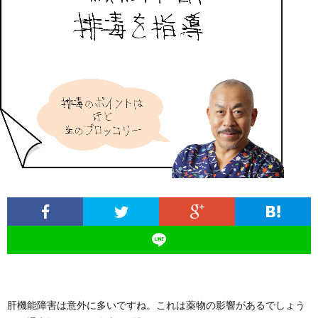
ィ
塾
ロ
ブ
ー
と
グ
ロ
ブ
ル
は
治
グ
ロ
お
療
遠
グ
問
院
山
集
合
経
塾
客
せ
営
肝機能障害は意外に多いですね。これは薬物の影響があるでしょう