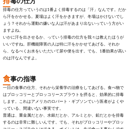
排
毒の仕方
排毒の仕方っていうのは1番よく排毒するのは「汗」なんです。だか
ら汗をかかせる。夏場はよく汗をかきますが、冬場はかけないでし
ょう？それから運動の嫌いな人は汗があまり出ないっていう方がい
ますよね。
いかに汗を出させるか、っていう排毒の仕方を我々は教えたほうが
いいですね。肝機能障害の人は特に汗をかかせてあげる。それか
ら、なるべくお水をいただいて尿や便を出す。でも、1番効果が高い
のは汗なんですよ。
食
事の指導
一日の食事の仕方、それから栄養学の治療をしてあげる。食べ物で
はブロッコリーとブロッコリースプラウトを摂ると、効果的に排毒
します。これはアメリカのロバート・ギブソンていう医者がよくや
っている、間違いない事実です。
普通は、重金属だとか、水銀だとか、アルミとか、鉛だとかを排毒
するのは非常に難しいんです。でも、それがブロッコリーやブロッ
コリー・スプラウトはできる。ポイントは、生で食べる事なんです