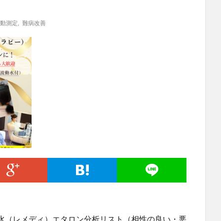
動測定
,
難病改善
水（レメディ）エタロン分析リスト（相性の良い・悪