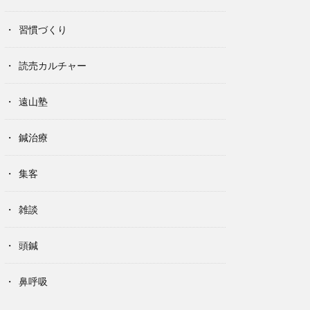
習慣づくり
読売カルチャー
遠山塾
鍼治療
集客
雑談
頭鍼
鼻呼吸