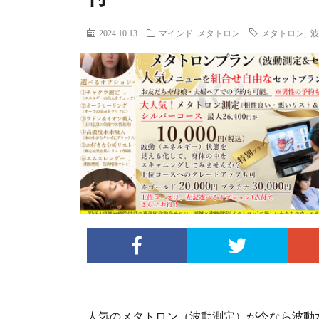
2024.10.13
マインド
メタトロン
メタトロン
,
波
人気のメタトロン（波動測定）が今なら波動