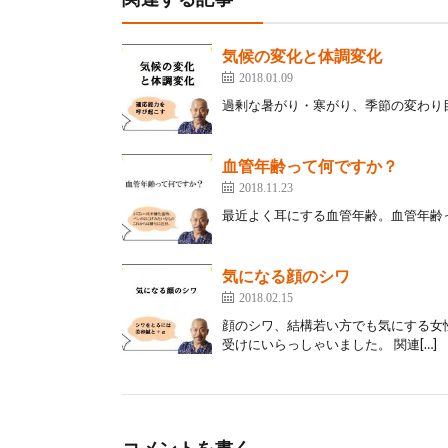
気候の変化と体調変化
2018.01.09
過剰な暑がり・寒がり、季節の変わり目
血管年齢って何ですか？
2018.11.23
最近よく耳にする血管年齢。血管年齢っ
気になる顔のシワ
2018.02.15
顔のシワ、結構若い方でも気にする女
受けにいらっしゃいました。 関連[…]