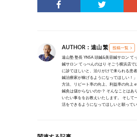
AUTHOR：遠山 繁
投稿一覧
遠山塾 塾長 YNSA 頭鍼&美容鍼サロン 
鍼サロン てっぺんのはり そごう横浜店
に診てほしいと、泊りがけで来られる患者
鍼治療家が稼げるようになってほしい！」
方法、リピート率の向上、利益率の向上 e
鍼灸は儲からないのか？ そんなことはあ
いたい事ををお教えいたします。 そして
活をできるようになってほしいと願って
関連する記事