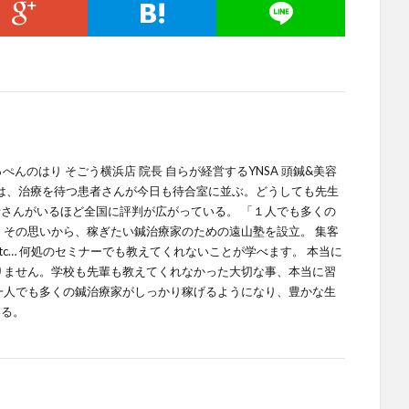
てっぺんのはり そごう横浜店 院長 自らが経営するYNSA 頭鍼&美容
では、治療を待つ患者さんが今日も待合室に並ぶ。どうしても先生
さんがいるほど全国に評判が広がっている。 「１人でも多くの
 その思いから、稼ぎたい鍼治療家のための遠山塾を設立。 集客
tc… 何処のセミナーでも教えてくれないことが学べます。 本当に
りません。学校も先輩も教えてくれなかった大切な事、本当に習
一人でも多くの鍼治療家がしっかり稼げるようになり、豊かな生
いる。