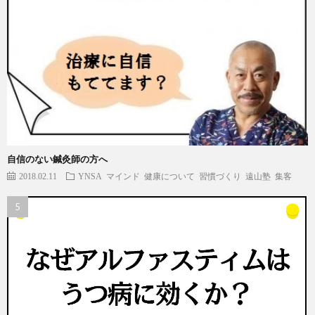
自信のない鍼灸師の方へ
2018.02.11
YNSA
マインド
健康について
習慣づくり
遠山塾
集客