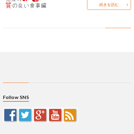
ィ
塾
ロ
ブ
続きを読む
ー
と
グ
ロ
ブ
ル
は
治
グ
ロ
お
療
遠
グ
問
院
山
集
合
経
塾
客
せ
Follow SNS
営