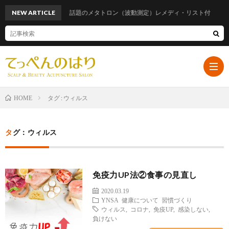
NEW ARTICLE
話題のメタトロン（波動測定）レメディ・リスト付
タグ : ウィルス
HOME
ホ
タグ：ウィルス
ー
プ
免疫力UP法②食事の見直し
ム
ロ
遠
2020.03.19
YNSA
健康について
習慣づくり
フ
山
ブ
ウィルス
,
コロナ
,
免疫UP
,
感染しない
,
負けない