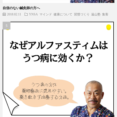
自信のない鍼灸師の方へ
2018.02.11
YNSA
マインド
健康について
習慣づくり
遠山塾
集客