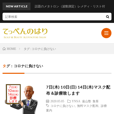
NEW ARTICLE
話題のメタトロン（波動測定）レメディ・リスト付
タグ : コロナに負けない
HOME
ホ
タグ：コロナに負けない
ー
プ
7日(木) 10日(日) 14日(木)マスク配
ム
ロ
遠
布＆診療致します
2020.05.05
YNSA
遠山塾
集客
フ
山
ブ
コロナに負けない
,
無料マスク配布
,
診療
案内