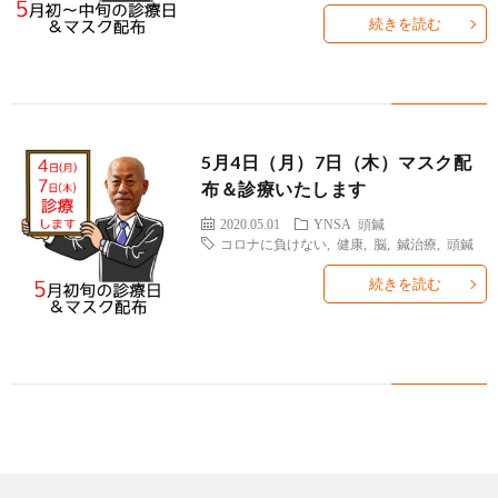
ィ
塾
ロ
ブ
続きを読む
ー
と
グ
ロ
ブ
ル
は
治
グ
ロ
お
5月4日（月）7日（木）マスク配
布＆診療いたします
療
遠
グ
問
2020.05.01
YNSA
頭鍼
コロナに負けない
,
健康
,
脳
,
鍼治療
,
頭鍼
院
山
集
合
続きを読む
経
塾
客
せ
営