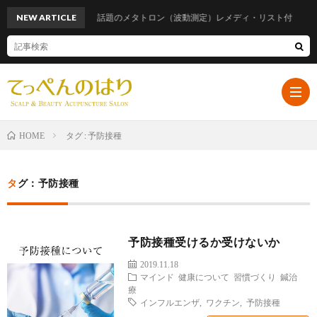
NEW ARTICLE
話題のメタトロン（波動測定）レメディ・リスト付
タグ : 予防接種
HOME
ホ
タグ：予防接種
ー
プ
予防接種受けるか受けないか
ム
ロ
遠
2019.11.18
マインド
健康について
習慣づくり
鍼治
フ
山
ブ
療
インフルエンザ
,
ワクチン
,
予防接種