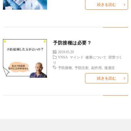
ィ
塾
ロ
ブ
続きを読む
ー
と
グ
ロ
ブ
ル
は
治
グ
ロ
お
予防接種は必要？
療
遠
グ
問
2019.05.29
YNSA
マインド
健康について
習慣づく
り
院
山
集
合
予防接種
,
予防注射
,
副作用
,
後遺症
続きを読む
経
塾
客
せ
営