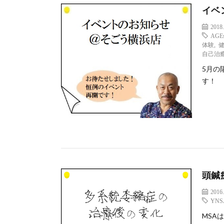
イベ
2018.
AGE
体験
,
自己治
5月の
す！
頭鍼
2016.
YNS
MSA