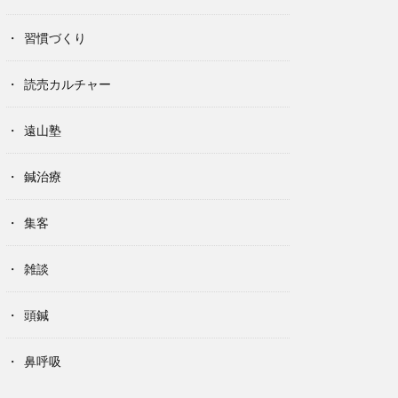
習慣づくり
読売カルチャー
遠山塾
鍼治療
集客
雑談
頭鍼
鼻呼吸