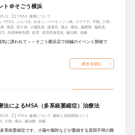
ント＠そごう横浜
05.12
YNSA
健康について
s
,
YNSA
,
ふらつき
,
めまい
,
パーキンソン病
,
リウマチ
,
不眠
,
介助
,
健康
,
喘息
,
四十肩
,
小脳疾患
,
後遺症
,
痛み
,
糖化
,
脳梗塞
,
脳疾患
,
癒力
,
自律神経失調
,
血管
,
逆流性食道炎
,
鍼治療
,
頭鍼
陽気に誘われて～～そごう横浜店で頭鍼のイベント開催で
続きを読む
療法によるMSA（多系統萎縮症）治療法
05.09
YNSA
健康について
施術と信頼関係づくり
A
,
介助
,
痛み
,
鍼治療
,
頭鍼
は多系統委縮症です。小脳や脳幹などが萎縮する原因不明の難