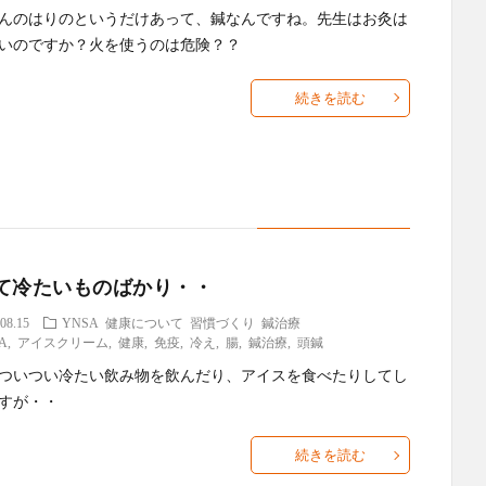
んのはりのというだけあって、鍼なんですね。先生はお灸は
いのですか？火を使うのは危険？？
続きを読む
て冷たいものばかり・・
08.15
YNSA
健康について
習慣づくり
鍼治療
A
,
アイスクリーム
,
健康
,
免疫
,
冷え
,
腸
,
鍼治療
,
頭鍼
ついつい冷たい飲み物を飲んだり、アイスを食べたりしてし
すが・・
続きを読む