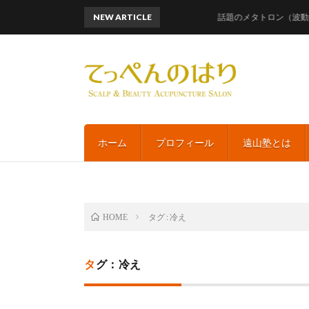
NEW ARTICLE
話題のメタトロン（波動測定）
ホーム
プロフィール
遠山塾とは
タグ : 冷え
HOME
タグ：冷え