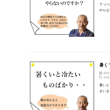
てっぺ
やらな
暑く
2018.
YNS
暑いと
まいま