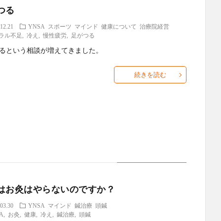
つる
12.21
YNSA
スポーツ
マインド
健康について
治療院経営
ラル不足
,
冷え
,
慢性疲労
,
足がつる
るという相談が増えてきました。
続きを読む
はお灸はやらないのですか？
03.30
YNSA
マインド
鍼治療
頭鍼
A
,
お灸
,
健康
,
冷え
,
鍼治療
,
頭鍼