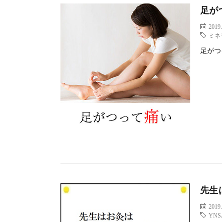
足が
2019.
ミネ
足がつ
先生
2019.
YNS