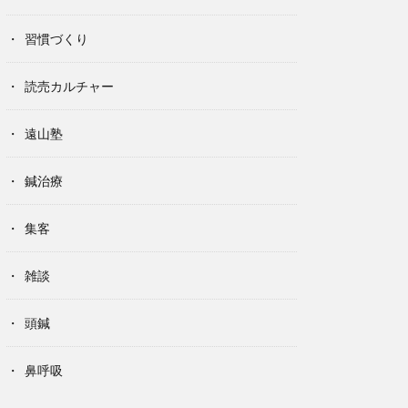
習慣づくり
読売カルチャー
遠山塾
鍼治療
集客
雑談
頭鍼
鼻呼吸