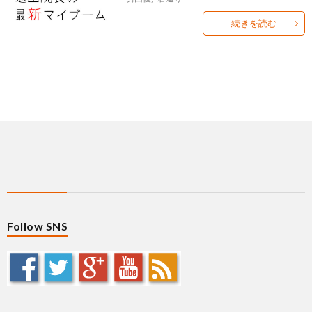
ィ
塾
ロ
ブ
続きを読む
ー
と
グ
ロ
ブ
ル
は
治
グ
ロ
お
療
遠
グ
問
院
山
集
合
経
塾
客
せ
Follow SNS
営