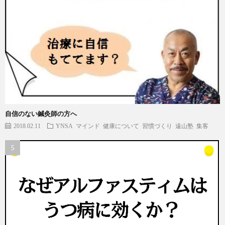
自信のない鍼灸師の方へ
2018.02.11
YNSA
マインド
健康について
習慣づくり
遠山塾
集客