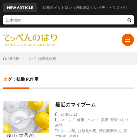
NEW ARTICLE
話題のメタトロン（波動測定）レメディ・リスト付
タグ : 抗酸化作用
HOME
ホ
タグ：抗酸化作用
ー
プ
最近のマイブーム
ム
ロ
遠
2019.12.22
マインド
健康について
美容
習慣づくり
フ
山
ブ
雑談
クエン酸
,
抗酸化作用
,
活性酸素除去
,
疲
労回復
,
若返り