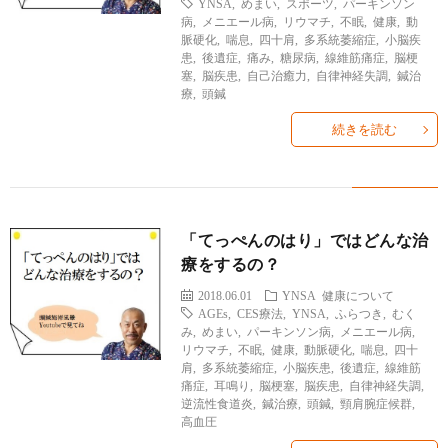
YNSA
,
めまい
,
スポーツ
,
パーキンソン
ィ
塾
ロ
ブ
病
,
メニエール病
,
リウマチ
,
不眠
,
健康
,
動
脈硬化
,
喘息
,
四十肩
,
多系統萎縮症
,
小脳疾
患
,
後遺症
,
痛み
,
糖尿病
,
線維筋痛症
,
脳梗
ー
と
グ
ロ
ブ
塞
,
脳疾患
,
自己治癒力
,
自律神経失調
,
鍼治
療
,
頭鍼
ル
は
治
グ
ロ
お
続きを読む
療
遠
グ
問
院
山
集
合
「てっぺんのはり」ではどんな治
療をするの？
経
塾
客
せ
2018.06.01
YNSA
健康について
AGEs
,
CES療法
,
YNSA
,
ふらつき
,
むく
み
,
めまい
,
パーキンソン病
,
メニエール病
,
営
リウマチ
,
不眠
,
健康
,
動脈硬化
,
喘息
,
四十
肩
,
多系統萎縮症
,
小脳疾患
,
後遺症
,
線維筋
痛症
,
耳鳴り
,
脳梗塞
,
脳疾患
,
自律神経失調
,
逆流性食道炎
,
鍼治療
,
頭鍼
,
頸肩腕症候群
,
高血圧