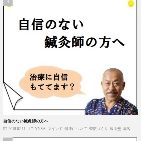
自信のない鍼灸師の方へ
2018.02.11
YNSA
マインド
健康について
習慣づくり
遠山塾
集客