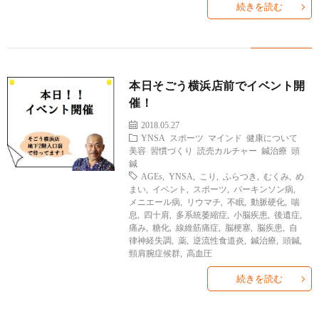
続きを読む
本日そごう横浜店前でイベント開
催！
2018.05.27
YNSA
スポーツ
マインド
健康について
美容
習慣づくり
読売カルチャー
鍼治療
頭
鍼
AGEs
,
YNSA
,
こり
,
ふらつき
,
むくみ
,
め
まい
,
イベント
,
スポーツ
,
パーキンソン病
,
メニエール病
,
リウマチ
,
不眠
,
動脈硬化
,
喘
息
,
四十肩
,
多系統萎縮症
,
小脳疾患
,
後遺症
,
痛み
,
糖化
,
線維筋痛症
,
脳梗塞
,
脳疾患
,
自
律神経失調
,
薬
,
逆流性食道炎
,
鍼治療
,
頭鍼
,
頸肩腕症候群
,
高血圧
続きを読む