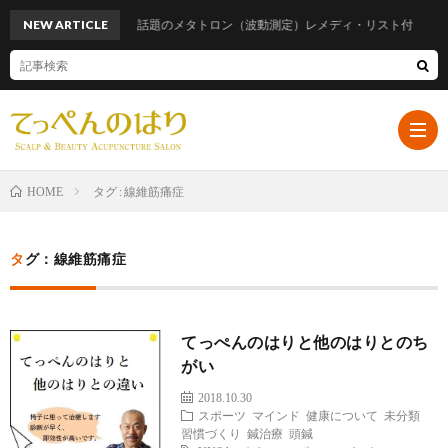
NEW ARTICLE
話題のメタトロン（波動測定）レメディ・リスト付
タグ : 線維筋痛症
HOME
ホ
タグ：線維筋痛症
ー
プ
てっぺんのはりと他のはりとのち
ム
ロ
遠
がい
2018.10.30
フ
山
ブ
スポーツ
マインド
健康について
未分類
習慣づくり
鍼治療
頭鍼