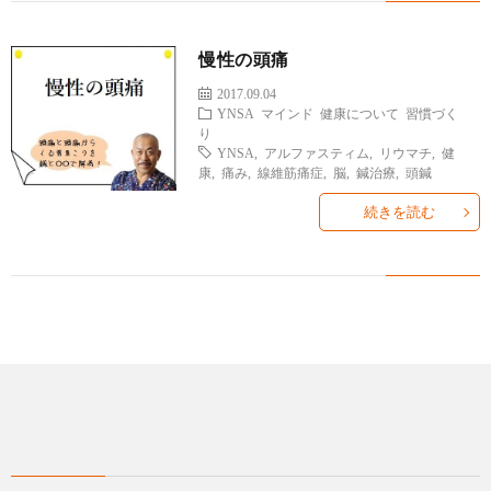
慢性の頭痛
2017.09.04
YNSA
マインド
健康について
習慣づく
り
YNSA
,
アルファスティム
,
リウマチ
,
健
康
,
痛み
,
線維筋痛症
,
脳
,
鍼治療
,
頭鍼
続きを読む