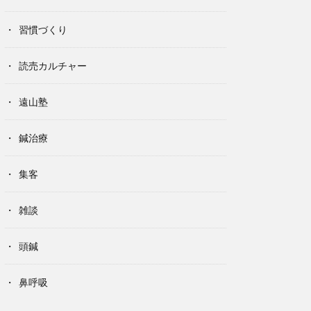
習慣づくり
読売カルチャー
遠山塾
鍼治療
集客
雑談
頭鍼
鼻呼吸