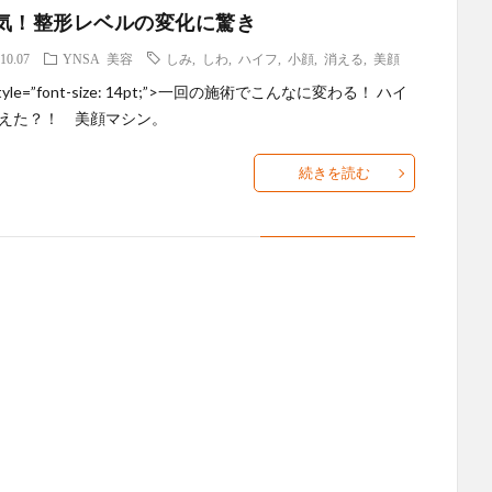
気！整形レベルの変化に驚き
10.07
YNSA
美容
しみ
,
しわ
,
ハイフ
,
小顔
,
消える
,
美顔
style=”font-size: 14pt;”>一回の施術でこんなに変わる！ ハイ
えた？！ 美顔マシン。
続きを読む