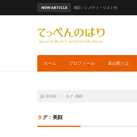
話題のメタトロン（波動測定）レメディ・リスト付
NEW ARTICLE
ホーム
プロフィール
遠山塾とは
タグ : 美顔
HOME
タグ：美顔