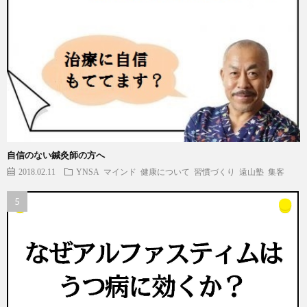
自信のない鍼灸師の方へ
2018.02.11
YNSA
マインド
健康について
習慣づくり
遠山塾
集客