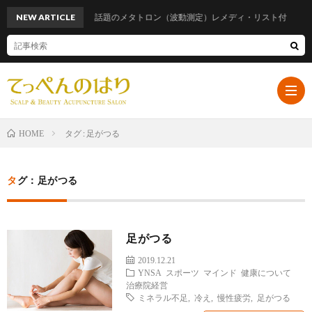
NEW ARTICLE
話題のメタトロン（波動測定）レメディ・リスト付
タグ : 足がつる
HOME
ホ
タグ：足がつる
ー
プ
足がつる
ム
ロ
遠
2019.12.21
YNSA
スポーツ
マインド
健康について
フ
山
ブ
治療院経営
ミネラル不足
,
冷え
,
慢性疲労
,
足がつる