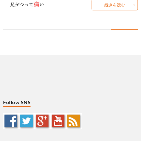
ィ
塾
ロ
ブ
続きを読む
ー
と
グ
ロ
ブ
ル
は
治
グ
ロ
お
療
遠
グ
問
院
山
集
合
経
塾
客
せ
Follow SNS
営