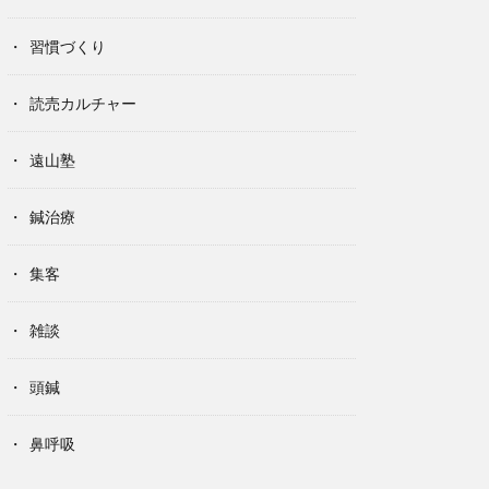
習慣づくり
読売カルチャー
遠山塾
鍼治療
集客
雑談
頭鍼
鼻呼吸