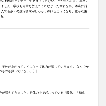
tc… 何処のセミナーでも教えてくれないことが学べます。 本当に
りません。学校も先輩も教えてくれなかった大切な事、本当に習
一人でも多くの鍼治療家がしっかり稼げるようになり、豊かな生
いる。
。年齢が上がっていくに従って体力が落ちていきます。 なんでか
ものを摂っていない。[…]
会が増えてきました。身体の中で起こっている「酸化」「糖化」