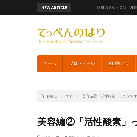
NEW ARTICLE
話題のメタトロン（波動測定）
ホーム
プロフィール
遠山塾とは
美容
美容編②「活性酸素」って何で
HOME
美容編②「活性酸素」