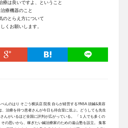
治療は良いですよ、ということ
い治療機器のこと
気のとらえ方について
ろしくお願いします。
てっぺんのはり そごう横浜店 院長 自らが経営するYNSA 頭鍼&美容
では、治療を待つ患者さんが今日も待合室に並ぶ。どうしても先生
さんがいるほど全国に評判が広がっている。 「１人でも多くの
 その思いから、稼ぎたい鍼治療家のための遠山塾を設立。 集客