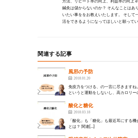
方法、リピート率の向上、利益率の向上 e
鍼灸は儲からないのか？ そんなことはあ
いたい事ををお教えいたします。 そして
活をできるようになってほしいと願って
関連する記事
風邪の予防
2018.01.20
免疫力をつける、の一言に尽きますね
というと運動をしないし、高カロリーの
酸化と糖化
2018.03.18
「酸化」も「糖化」も最近耳にする機
とは？ 関連[…]