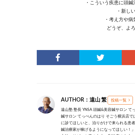
・こういう疾患に頭鍼
・新し
・考え方や病
どうぞ、よ
AUTHOR：遠山 繁
投稿一覧
遠山塾 塾長 YNSA 頭鍼&美容鍼サロン 
鍼サロン てっぺんのはり そごう横浜店
に診てほしいと、泊りがけで来られる患者
鍼治療家が稼げるようになってほしい！」