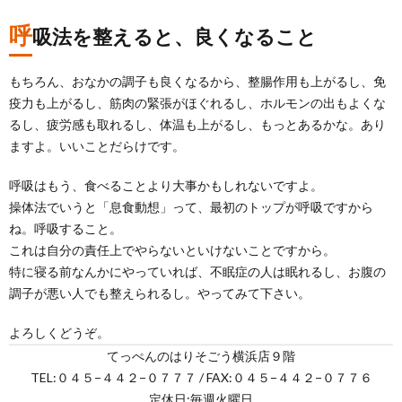
呼
吸法を整えると、良くなること
もちろん、おなかの調子も良くなるから、整腸作用も上がるし、免
疫力も上がるし、筋肉の緊張がほぐれるし、ホルモンの出もよくな
るし、疲労感も取れるし、体温も上がるし、もっとあるかな。あり
ますよ。いいことだらけです。
呼吸はもう、食べることより大事かもしれないですよ。
操体法でいうと「息食動想」って、最初のトップが呼吸ですから
ね。呼吸すること。
これは自分の責任上でやらないといけないことですから。
特に寝る前なんかにやっていれば、不眠症の人は眠れるし、お腹の
調子が悪い人でも整えられるし。やってみて下さい。
よろしくどうぞ。
てっぺんのはりそごう横浜店９階
TEL:０４５−４４２−０７７７ / FAX:０４５−４４２−０７７６
定休日:毎週火曜日