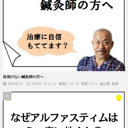
自信のない鍼灸師の方へ
2018.02.11
YNSA
マインド
健康について
習慣づくり
遠山塾
集客