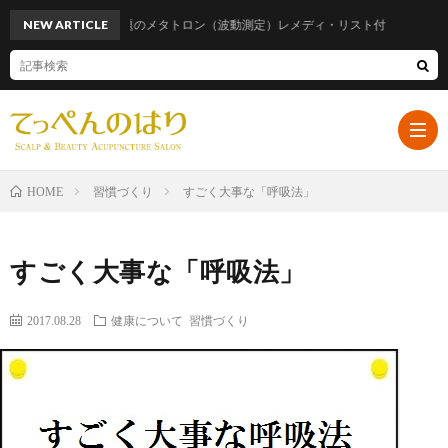
NEW ARTICLE
話題のメタトロン（波動測定）レメディ・リスト付
習慣づくり
すごく大事な「呼吸法」
HOME
ホ
すごく大事な「呼吸法」
ー
プ
2017.08.28
健康について
習慣づくり
ム
ロ
遠
フ
山
ブ