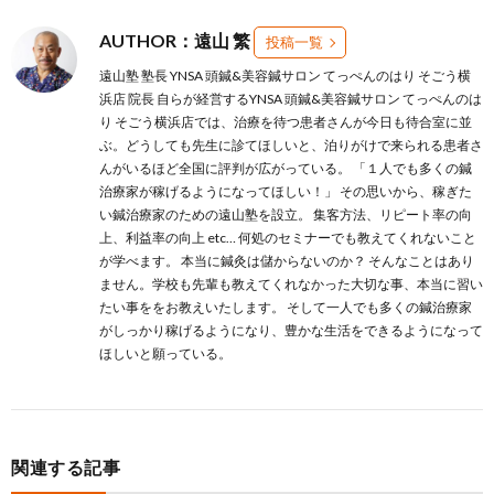
AUTHOR：遠山 繁
投稿一覧
遠山塾 塾長 YNSA 頭鍼&美容鍼サロン てっぺんのはり そごう横
浜店 院長 自らが経営するYNSA 頭鍼&美容鍼サロン てっぺんのは
り そごう横浜店では、治療を待つ患者さんが今日も待合室に並
ぶ。どうしても先生に診てほしいと、泊りがけで来られる患者さ
んがいるほど全国に評判が広がっている。 「１人でも多くの鍼
治療家が稼げるようになってほしい！」 その思いから、稼ぎた
い鍼治療家のための遠山塾を設立。 集客方法、リピート率の向
上、利益率の向上 etc… 何処のセミナーでも教えてくれないこと
が学べます。 本当に鍼灸は儲からないのか？ そんなことはあり
ません。学校も先輩も教えてくれなかった大切な事、本当に習い
たい事ををお教えいたします。 そして一人でも多くの鍼治療家
がしっかり稼げるようになり、豊かな生活をできるようになって
ほしいと願っている。
関連する記事