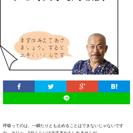
ィ
塾
ロ
ブ
ー
と
グ
ロ
ブ
ル
は
治
グ
ロ
お
療
遠
グ
問
院
山
集
合
経
塾
客
せ
営
呼吸ってのは、一瞬たりとも止めることはできないじゃないです
か。そりゃ、1分くらいは大丈夫かもしれませんが。