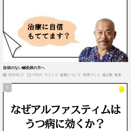
自信のない鍼灸師の方へ
2018.02.11
YNSA
マインド
健康について
習慣づくり
遠山塾
集客