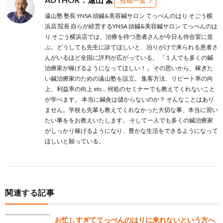
投稿一覧
遠山塾 塾長 YNSA 頭鍼&美容鍼サロン てっぺんのはり そごう横
浜店 院長 自らが経営するYNSA 頭鍼&美容鍼サロン てっぺんのは
り そごう横浜店では、治療を待つ患者さんが今日も待合室に並
ぶ。どうしても先生に診てほしいと、泊りがけで来られる患者さ
んがいるほど全国に評判が広がっている。 「１人でも多くの鍼
治療家が稼げるようになってほしい！」 その思いから、稼ぎた
い鍼治療家のための遠山塾を設立。 集客方法、リピート率の向
上、利益率の向上 etc… 何処のセミナーでも教えてくれないこと
が学べます。 本当に鍼灸は儲からないのか？ そんなことはあり
ません。学校も先輩も教えてくれなかった大切な事、本当に習い
たい事ををお教えいたします。 そして一人でも多くの鍼治療家
がしっかり稼げるようになり、豊かな生活をできるようになって
ほしいと願っている。
関連する記事
お忙しすぎててっぺんのはりに来れないという方へ