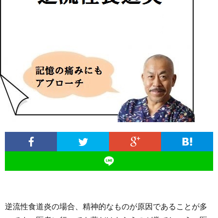
ィ
塾
ロ
ブ
ー
と
グ
ロ
ブ
ル
は
治
グ
ロ
お
療
遠
グ
問
院
山
集
合
経
塾
客
せ
営
逆流性食道炎の場合、精神的なものが原因であることが多