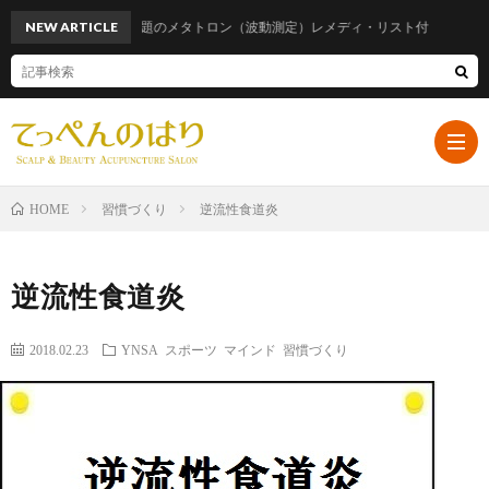
NEW ARTICLE
話題のメタトロン（波動測定）レメディ・リスト付
習慣づくり
逆流性食道炎
HOME
ホ
逆流性食道炎
ー
プ
2018.02.23
YNSA
スポーツ
マインド
習慣づくり
ム
ロ
遠
フ
山
ブ