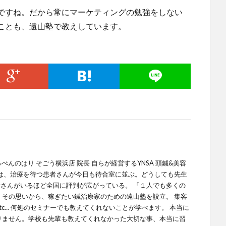
ですね。だから常にマーケティングの勉強をしない
ことも、遠山塾で教えしています。
てっぺんのはり そごう横浜店 院長 自らが経営するYNSA 頭鍼&美容
では、治療を待つ患者さんが今日も待合室に並ぶ。どうしても先生
さんがいるほど全国に評判が広がっている。 「１人でも多くの
 その思いから、稼ぎたい鍼治療家のための遠山塾を設立。 集客
tc… 何処のセミナーでも教えてくれないことが学べます。 本当に
りません。学校も先輩も教えてくれなかった大切な事、本当に習