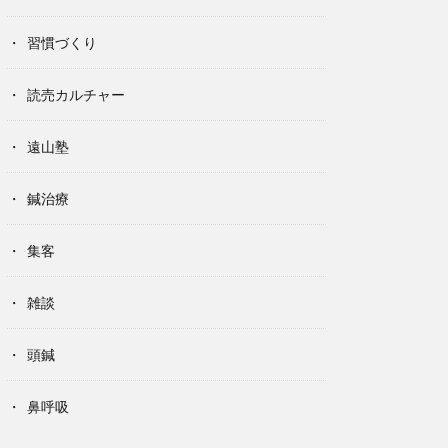
習慣づくり
読売カルチャー
遠山塾
鍼治療
集客
雑談
頭鍼
鼻呼吸