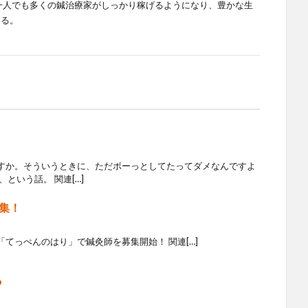
一人でも多くの鍼治療家がしっかり稼げるようになり、豊かな生
いる。
すか。そういうときに、ただボーっとしてたってダメなんですよ
という話。 関連[…]
集！
てっぺんのはり」で鍼灸師を募集開始！ 関連[…]
9