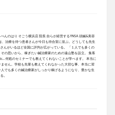
てっぺんのはり そごう横浜店 院長 自らが経営するYNSA 頭鍼&美容
では、治療を待つ患者さんが今日も待合室に並ぶ。どうしても先生
さんがいるほど全国に評判が広がっている。 「１人でも多くの
 その思いから、稼ぎたい鍼治療家のための遠山塾を設立。 集客
tc… 何処のセミナーでも教えてくれないことが学べます。 本当に
りません。学校も先輩も教えてくれなかった大切な事、本当に習
一人でも多くの鍼治療家がしっかり稼げるようになり、豊かな生
いる。