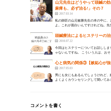
山元先生はどうやって頭鍼の効
麻痺も、必ず治る!」その７
2017.03.14
私の師匠の山元敏勝先生の本の中に、
よ。これが面白いんですけれどね。先生
頭鍼療法によるヒステリーの治
2016.07.22
今回はヒステリーについてお話ししま
ゃないんですね。 こういう人は、おそ
心と病気の関係③【嫉妬心が強
2017.05.03
男にも女にもあるんでしょうけれど、
よくよくカウンセリングして聞いてみる
コメントを書く