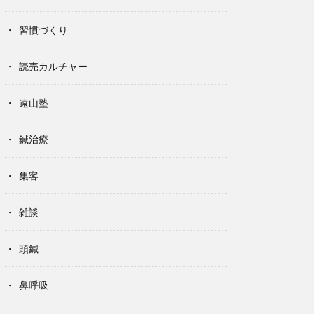
習慣づくり
読売カルチャー
遠山塾
鍼治療
集客
雑談
頭鍼
鼻呼吸