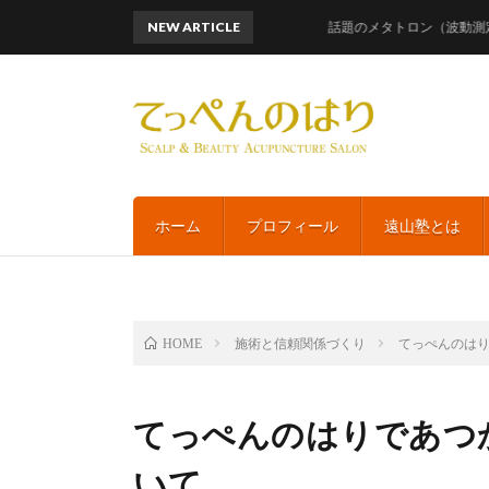
NEW ARTICLE
話題のメタトロン（波動測定）レメ
ホーム
プロフィール
遠山塾とは
施術と信頼関係づくり
てっぺんのはり
HOME
てっぺんのはりであつ
いて