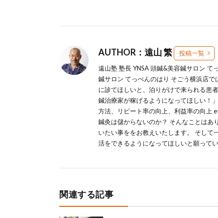
AUTHOR：遠山 繁
投稿一覧
遠山塾 塾長 YNSA 頭鍼&美容鍼サロン 
鍼サロン てっぺんのはり そごう横浜店
に診てほしいと、泊りがけで来られる患者
鍼治療家が稼げるようになってほしい！」
方法、リピート率の向上、利益率の向上 e
鍼灸は儲からないのか？ そんなことはあ
いたい事ををお教えいたします。 そして
活をできるようになってほしいと願って
関連する記事