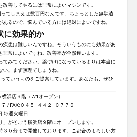
を改善してやるには非常によいマシンです。
割ってしまえば数百円なんです。ちょっとした無駄遣
があるので、悩んでいる方には絶対によいですね。
状に効果的か
の疾患は難しいんですね。そういうものにも効果があ
も非常によいですね。改善率が全然違います。
ってみてください。薬づけになっているよりは本当に
ない。まず無理でしょうね。
、っていうものをご提案しています。あなたも、ぜひ
横浜店９階（7/1オープン）
７ / FAX:０４５−４４２−０７７６
日:毎週火曜日
り」がそごう横浜店９階にオープンします。
時３０分まで開催しております。ご都合のよろしい方