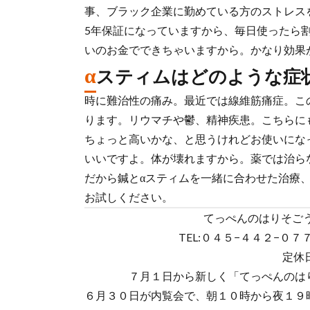
事、ブラック企業に勤めている方のストレス
5年保証になっていますから、毎日使ったら
いのお金でできちゃいますから。かなり効果
α
スティムはどのような症
時に難治性の痛み。最近では線維筋痛症。こ
ります。リウマチや鬱、精神疾患。こちらに
ちょっと高いかな、と思うけれどお使いにな
いいですよ。体が壊れますから。薬では治ら
だから鍼とαスティムを一緒に合わせた治療
お試しください。
てっぺんのはりそごう
TEL:０４５−４４２−０７７
定休
７月１日から新しく「てっぺんのは
６月３０日が内覧会で、朝１０時から夜１９