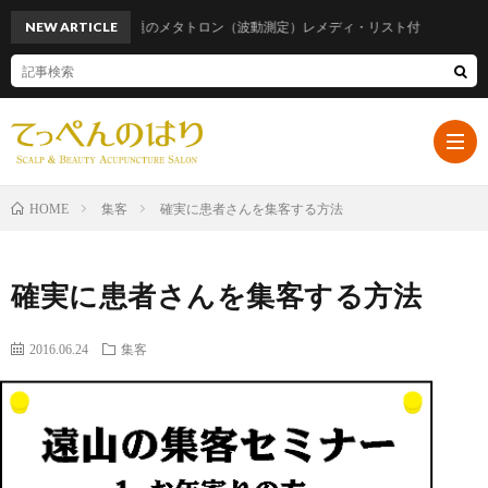
NEW ARTICLE
話題のメタトロン（波動測定）レメディ・リスト付
集客
確実に患者さんを集客する方法
HOME
ホ
確実に患者さんを集客する方法
ー
プ
2016.06.24
集客
ム
ロ
遠
フ
山
ブ