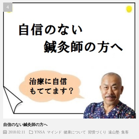
自信のない鍼灸師の方へ
2018.02.11
YNSA
マインド
健康について
習慣づくり
遠山塾
集客