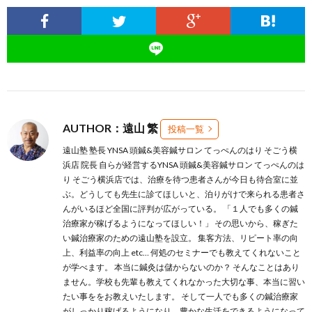
AUTHOR：遠山 繁
投稿一覧
遠山塾 塾長 YNSA 頭鍼&美容鍼サロン てっぺんのはり そごう横
浜店 院長 自らが経営するYNSA 頭鍼&美容鍼サロン てっぺんのは
り そごう横浜店では、治療を待つ患者さんが今日も待合室に並
ぶ。どうしても先生に診てほしいと、泊りがけで来られる患者さ
んがいるほど全国に評判が広がっている。 「１人でも多くの鍼
治療家が稼げるようになってほしい！」 その思いから、稼ぎた
い鍼治療家のための遠山塾を設立。 集客方法、リピート率の向
上、利益率の向上 etc… 何処のセミナーでも教えてくれないこと
が学べます。 本当に鍼灸は儲からないのか？ そんなことはあり
ません。学校も先輩も教えてくれなかった大切な事、本当に習い
たい事ををお教えいたします。 そして一人でも多くの鍼治療家
がしっかり稼げるようになり、豊かな生活をできるようになって