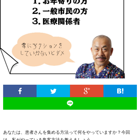
ィ
塾
ロ
ブ
ー
と
グ
ロ
ブ
ル
は
治
グ
ロ
お
療
遠
グ
問
院
山
集
合
経
塾
客
せ
営
あなたは、患者さんを集める方法って何をやっていますか？今回
は、私がやっている集客方法を教えましょう。