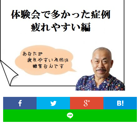
ィ
塾
ロ
ブ
ー
と
グ
ロ
ブ
ル
は
治
グ
ロ
お
療
遠
グ
問
院
山
集
合
経
塾
客
せ
営