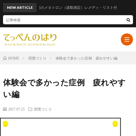
NEW ARTICLE
話題のメタトロン（波動測定）レメディ・リスト付
習慣づくり
体験会で多かった症例 疲れやすい編
HOME
ホ
体験会で多かった症例 疲れやす
ー
プ
い編
ム
ロ
遠
2017.07.25
習慣づくり
フ
山
ブ