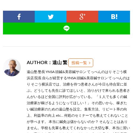
AUTHOR：遠山 繁
投稿一覧
遠山塾 塾長 YNSA 頭鍼&美容鍼サロン てっぺんのはり そごう横
浜店 院長 自らが経営するYNSA 頭鍼&美容鍼サロン てっぺんのは
り そごう横浜店では、治療を待つ患者さんが今日も待合室に並
ぶ。どうしても先生に診てほしいと、泊りがけで来られる患者さ
んがいるほど全国に評判が広がっている。 「１人でも多くの鍼
治療家が稼げるようになってほしい！」 その思いから、稼ぎた
い鍼治療家のための遠山塾を設立。 集客方法、リピート率の向
上、利益率の向上 etc… 何処のセミナーでも教えてくれないこと
が学べます。 本当に鍼灸は儲からないのか？ そんなことはあり
ません。学校も先輩も教えてくれなかった大切な事、本当に習い