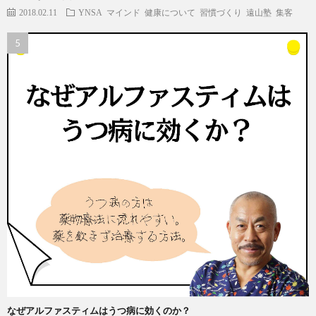
2018.02.11
YNSA
マインド
健康について
習慣づくり
遠山塾
集客
なぜアルファスティムはうつ病に効くのか？