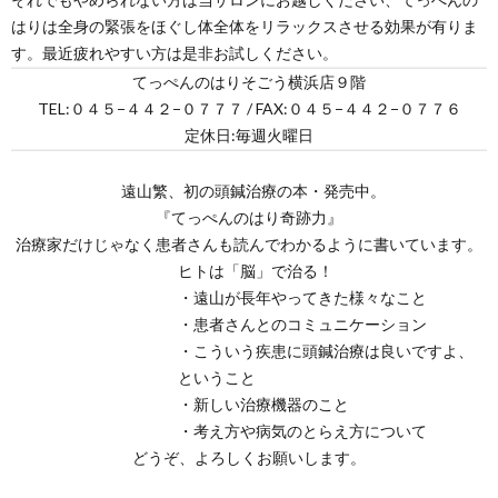
はりは全身の緊張をほぐし体全体をリラックスさせる効果が有りま
す。最近疲れやすい方は是非お試しください。
てっぺんのはりそごう横浜店９階
TEL:０４５−４４２−０７７７ / FAX:０４５−４４２−０７７６
定休日:毎週火曜日
1
遠山繁、初の頭鍼治療の本・発売中。
『てっぺんのはり奇跡力』
治療家だけじゃなく患者さんも読んでわかるように書いています。
ヒトは「脳」で治る！
・遠山が長年やってきた様々なこと
・患者さんとのコミュニケーション
・こういう疾患に頭鍼治療は良いですよ、
ということ
・新しい治療機器のこと
・考え方や病気のとらえ方について
どうぞ、よろしくお願いします。