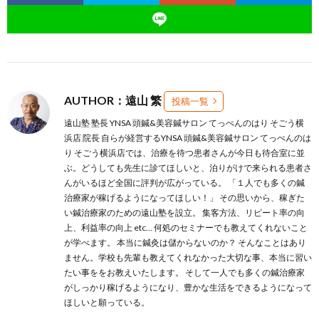
AUTHOR：遠山 繁
投稿一覧
遠山塾 塾長 YNSA 頭鍼&美容鍼サロン てっぺんのはり そごう横
浜店 院長 自らが経営するYNSA 頭鍼&美容鍼サロン てっぺんのは
り そごう横浜店では、治療を待つ患者さんが今日も待合室に並
ぶ。どうしても先生に診てほしいと、泊りがけで来られる患者さ
んがいるほど全国に評判が広がっている。 「１人でも多くの鍼
治療家が稼げるようになってほしい！」 その思いから、稼ぎた
い鍼治療家のための遠山塾を設立。 集客方法、リピート率の向
上、利益率の向上 etc… 何処のセミナーでも教えてくれないこと
が学べます。 本当に鍼灸は儲からないのか？ そんなことはあり
ません。学校も先輩も教えてくれなかった大切な事、本当に習い
たい事ををお教えいたします。 そして一人でも多くの鍼治療家
がしっかり稼げるようになり、豊かな生活をできるようになって
ほしいと願っている。