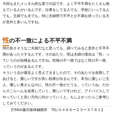
今回もまたメンタル的な面での話です。よく不平不満をたくさん抱
えている人がいるんです。仕事をしてる人でも、学校にいってる人
でも、主婦でも夫でも。特に夫婦間で不平とか不満を持っている方
が意外と多いんですね。
性
の不一致による不平不満
仲の良さそうなご夫婦だなと思っても、調べてみると意外と不平不
満があったりするんです。そのあたり、実は夫婦の場合は「性」っ
ていうのが結構あるんですね。性格の不一致ではなく性の不一致、
っていうのがあるんです。
そういう点が最近よく見えてきましたので、そのあたりを改善して
あげると。難しいですが良い効果が出るんです。本当に優しいご主
人、優しい奥さんなのに、性の不一致がどうも、っていうね。だか
らそこらへんを改善していく。難しいですけれど、アドバイスして
やっていくと良い方向に向かっていくと。もしよかったらご参考に
してみてください。
【YNSA藤沢操体鍼療所 TEL:０４６６ー２３ー３７８１】