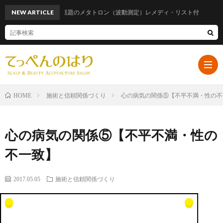
NEW ARTICLE
話題のメタトロン（波動測定）レメディ・リスト付
施術と信頼関係づくり
心の病気の関係⑤【不平不満・性の不
HOME
ホ
心の病気の関係⑤【不平不満・性の
ー
プ
不一致】
ム
ロ
遠
2017.05.05
施術と信頼関係づくり
フ
山
ブ