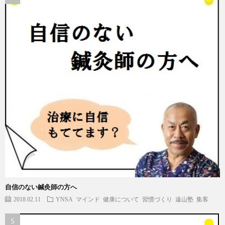
自信のない鍼灸師の方へ
2018.02.11
YNSA
マインド
健康について
習慣づくり
遠山塾
集客