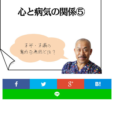
ィ
塾
ロ
ブ
ー
と
グ
ロ
ブ
ル
は
治
グ
ロ
お
療
遠
グ
問
院
山
集
合
経
塾
客
せ
営