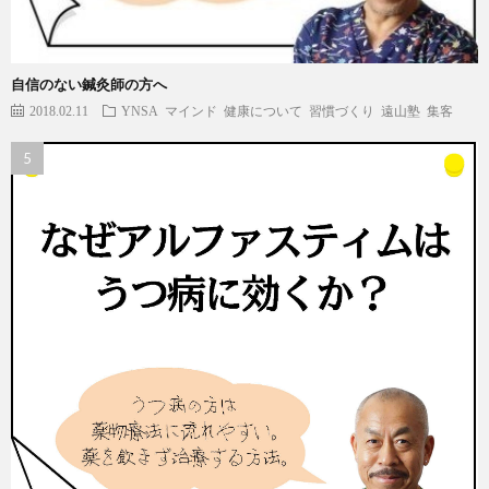
自信のない鍼灸師の方へ
2018.02.11
YNSA
マインド
健康について
習慣づくり
遠山塾
集客