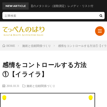
NEW ARTICLE
話題のメタトロン（波動測定）レメディ・リスト付
施術と信頼関係づくり
感情をコントロールする方法①【イラ
HOME
ホ
感情をコントロールする方法
ー
プ
①【イライラ】
ム
ロ
遠
2016.10.31
施術と信頼関係づくり
フ
山
ブ