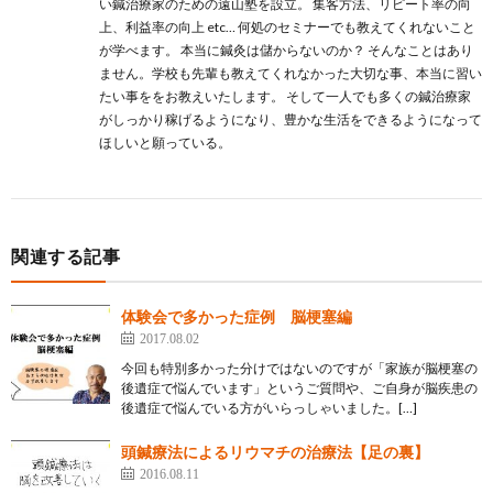
い鍼治療家のための遠山塾を設立。 集客方法、リピート率の向
上、利益率の向上 etc… 何処のセミナーでも教えてくれないこと
が学べます。 本当に鍼灸は儲からないのか？ そんなことはあり
ません。学校も先輩も教えてくれなかった大切な事、本当に習い
たい事ををお教えいたします。 そして一人でも多くの鍼治療家
がしっかり稼げるようになり、豊かな生活をできるようになって
ほしいと願っている。
関連する記事
体験会で多かった症例 脳梗塞編
2017.08.02
今回も特別多かった分けではないのですが「家族が脳梗塞の
後遺症で悩んでいます」というご質問や、ご自身が脳疾患の
後遺症で悩んでいる方がいらっしゃいました。[…]
頭鍼療法によるリウマチの治療法【足の裏】
2016.08.11