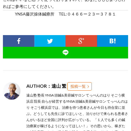
ればご参考にしてください。
YNSA藤沢操体鍼療所 TEL:０４６６ー２３ー３７８１
AUTHOR：遠山 繁
投稿一覧
遠山塾 塾長 YNSA 頭鍼&美容鍼サロン てっぺんのはり そごう横
浜店 院長 自らが経営するYNSA 頭鍼&美容鍼サロン てっぺんのは
り そごう横浜店では、治療を待つ患者さんが今日も待合室に並
ぶ。どうしても先生に診てほしいと、泊りがけで来られる患者さ
んがいるほど全国に評判が広がっている。 「１人でも多くの鍼
治療家が稼げるようになってほしい！」 その思いから、稼ぎた