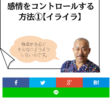
ィ
塾
ロ
ブ
ー
と
グ
ロ
ブ
ル
は
治
グ
ロ
お
療
遠
グ
問
院
山
集
合
経
塾
客
せ
営