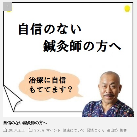
自信のない鍼灸師の方へ
2018.02.11
YNSA
マインド
健康について
習慣づくり
遠山塾
集客