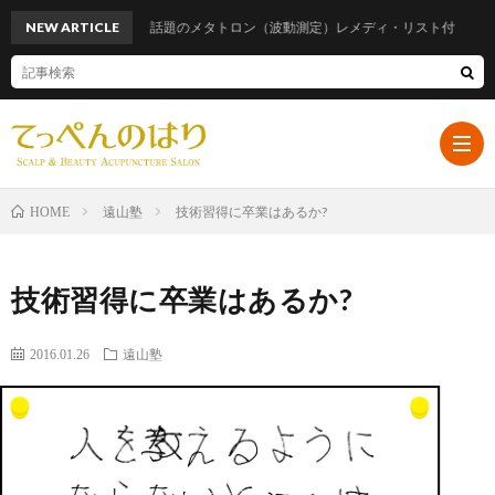
NEW ARTICLE
話題のメタトロン（波動測定）レメディ・リスト付
遠山塾
技術習得に卒業はあるか?
HOME
ホ
技術習得に卒業はあるか?
ー
プ
2016.01.26
遠山塾
ム
ロ
遠
フ
山
ブ