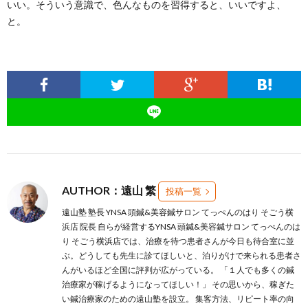
いい。そういう意識で、色んなものを習得すると、いいですよ、
と。
AUTHOR：遠山 繁
投稿一覧
遠山塾 塾長 YNSA 頭鍼&美容鍼サロン てっぺんのはり そごう横
浜店 院長 自らが経営するYNSA 頭鍼&美容鍼サロン てっぺんのは
り そごう横浜店では、治療を待つ患者さんが今日も待合室に並
ぶ。どうしても先生に診てほしいと、泊りがけで来られる患者さ
んがいるほど全国に評判が広がっている。 「１人でも多くの鍼
治療家が稼げるようになってほしい！」 その思いから、稼ぎた
い鍼治療家のための遠山塾を設立。 集客方法、リピート率の向