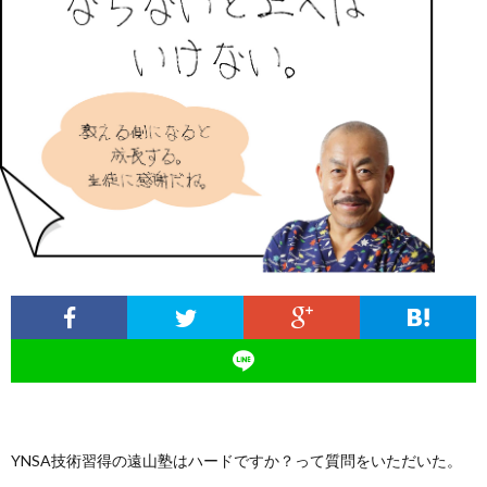
ィ
塾
ロ
ブ
ー
と
グ
ロ
ブ
ル
は
治
グ
ロ
お
療
遠
グ
問
院
山
集
合
経
塾
客
せ
営
YNSA技術習得の遠山塾はハードですか？って質問をいただいた。