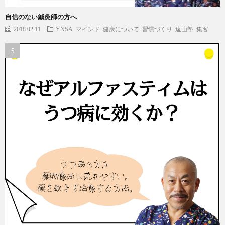
自信のない鍼灸師の方へ
2018.02.11
YNSA
マインド
健康について
習慣づくり
遠山塾
集客