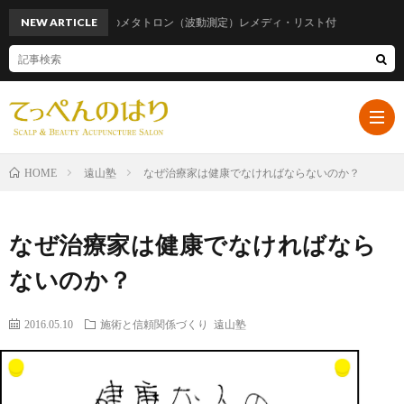
NEW ARTICLE
話題のメタトロン（波動測定）レメディ・リスト付
遠山塾
なぜ治療家は健康でなければならないのか？
HOME
ホ
なぜ治療家は健康でなければなら
ー
プ
ないのか？
ム
ロ
遠
2016.05.10
施術と信頼関係づくり
遠山塾
フ
山
ブ