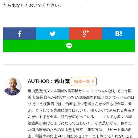
たらあなたもおいでください。
AUTHOR：遠山 繁
投稿一覧
遠山塾 塾長 YNSA 頭鍼&美容鍼サロン てっぺんのはり そごう横
浜店 院長 自らが経営するYNSA 頭鍼&美容鍼サロン てっぺんのは
り そごう横浜店では、治療を待つ患者さんが今日も待合室に並
ぶ。どうしても先生に診てほしいと、泊りがけで来られる患者さ
んがいるほど全国に評判が広がっている。 「１人でも多くの鍼
治療家が稼げるようになってほしい！」 その思いから、稼ぎた
い鍼治療家のための遠山塾を設立。 集客方法、リピート率の向
上、利益率の向上 etc… 何処のセミナーでも教えてくれないこと