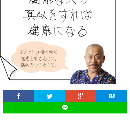
ィ
塾
ロ
ブ
ー
と
グ
ロ
ブ
ル
は
治
グ
ロ
お
療
遠
グ
問
院
山
集
合
経
塾
客
せ
営