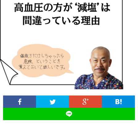
ィ
塾
ロ
ブ
ー
と
グ
ロ
ブ
ル
は
治
グ
ロ
お
療
遠
グ
問
院
山
集
合
経
塾
客
せ
営