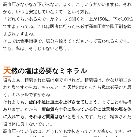
高血圧がなかなか下がらない。よく、こういう方がいますね。それ
から、いつも安定していなくて、という方ね。
「どれくらいあるんですか？」って聞くと「上が150位、下が100位
ですよ」ってね。これは医者に行ったら必ず高血圧症で降圧剤を飲
まされますよね。
そこでは食事指導で、塩分を控えてくださいって言われるんです。
でも、私は、そうじゃないと思う。
天
然の塩は必要なミネラル
塩もまぁ、精製された塩は別ですけれど。精製塩は、かなり加工さ
れた塩ですからね。ちゃんとした天然の塩だったら私は必要だと思
う。ミネラルですからね。
それよりも、
蛋白不足は血圧を上げさせてしまう
、ってことが結構
あります。だから、
蛋白質を十分に取っている分には天然の塩を体
に入れても、それほど問題はない
と思うんです。ただ、精製された
塩は体に良くないですよ。
高血圧っていうのは、どうしても塩抜きってことが多い。でも、や