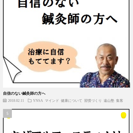
自信のない鍼灸師の方へ
2018.02.11
YNSA
マインド
健康について
習慣づくり
遠山塾
集客