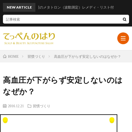
NEW ARTICLE
話題のメタトロン（波動測定）レメディ・リスト付
習慣づくり
高血圧が下がらず安定しないのはなぜか？
HOME
ホ
高血圧が下がらず安定しないのは
ー
プ
なぜか？
ム
ロ
遠
2016.12.21
習慣づくり
フ
山
ブ