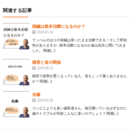
関連する記事
頭鍼は根本治療になるのか？
2019.05.16
てっぺんのはりの頭鍼は座ったまま治療できる！そして即効
性がありますが…根本治療になるのか遠山先生に聞いてみま
した。 関連[…]
猫背と首の関係
2018.09.25
猫背で姿勢が悪くなっている人、首もこって痛くありません
か？ 関連[…]
虫歯
2018.04.26
コンビニよりも多い歯医者さん。毎日磨いているはずなのに
歯のトラブルが何故こんなに多いのでしょう？ 関連[…]