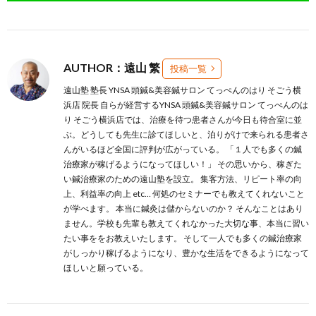
AUTHOR：遠山 繁
投稿一覧
遠山塾 塾長 YNSA 頭鍼&美容鍼サロン てっぺんのはり そごう横
浜店 院長 自らが経営するYNSA 頭鍼&美容鍼サロン てっぺんのは
り そごう横浜店では、治療を待つ患者さんが今日も待合室に並
ぶ。どうしても先生に診てほしいと、泊りがけで来られる患者さ
んがいるほど全国に評判が広がっている。 「１人でも多くの鍼
治療家が稼げるようになってほしい！」 その思いから、稼ぎた
い鍼治療家のための遠山塾を設立。 集客方法、リピート率の向
上、利益率の向上 etc… 何処のセミナーでも教えてくれないこと
が学べます。 本当に鍼灸は儲からないのか？ そんなことはあり
ません。学校も先輩も教えてくれなかった大切な事、本当に習い
たい事ををお教えいたします。 そして一人でも多くの鍼治療家
がしっかり稼げるようになり、豊かな生活をできるようになって
ほしいと願っている。