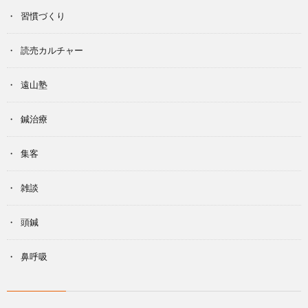
習慣づくり
読売カルチャー
遠山塾
鍼治療
集客
雑談
頭鍼
鼻呼吸