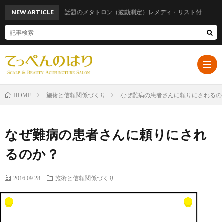
NEW ARTICLE
話題のメタトロン（波動測定）レメディ・リスト付
施術と信頼関係づくり
なぜ難病の患者さんに頼りにされるの
HOME
ホ
なぜ難病の患者さんに頼りにされ
ー
プ
るのか？
ム
ロ
遠
2016.09.28
施術と信頼関係づくり
フ
山
ブ