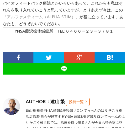
バイオフィードバック療法とかいろいろあって、これからも私はそ
れらを取り入れていこうと思っていますが。とりあえず今は、この
「
アルファスティーム（ALPHA-STIM）
」が役に立っています。あ
なたも、どうぞおいでください。
YNSA藤沢操体鍼療所 TEL:０４６６ー２３ー３７８１
AUTHOR：遠山 繁
投稿一覧
遠山塾 塾長 YNSA 頭鍼&美容鍼サロン てっぺんのはり そごう横
浜店 院長 自らが経営するYNSA 頭鍼&美容鍼サロン てっぺんのは
り そごう横浜店では、治療を待つ患者さんが今日も待合室に並