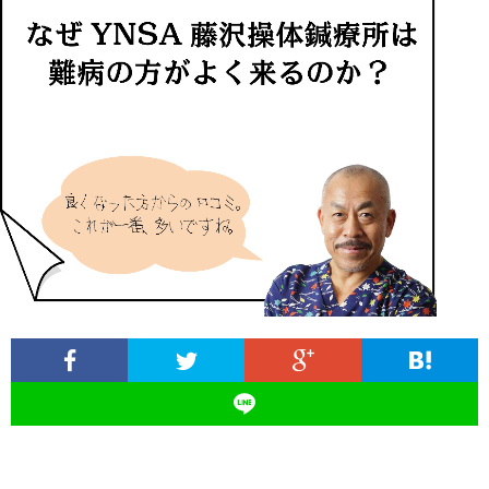
ィ
塾
ロ
ブ
ー
と
グ
ロ
ブ
ル
は
治
グ
ロ
お
療
遠
グ
問
院
山
集
合
経
塾
客
せ
営