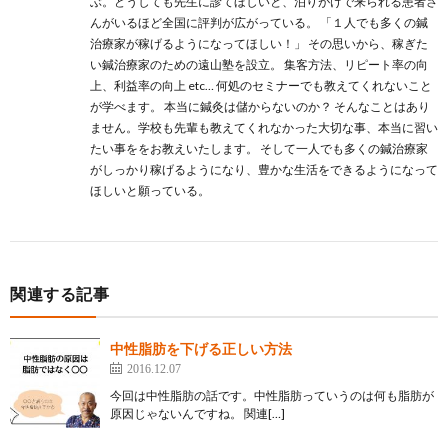
ぶ。どうしても先生に診てほしいと、泊りがけで来られる患者さ
んがいるほど全国に評判が広がっている。 「１人でも多くの鍼
治療家が稼げるようになってほしい！」 その思いから、稼ぎた
い鍼治療家のための遠山塾を設立。 集客方法、リピート率の向
上、利益率の向上 etc… 何処のセミナーでも教えてくれないこと
が学べます。 本当に鍼灸は儲からないのか？ そんなことはあり
ません。学校も先輩も教えてくれなかった大切な事、本当に習い
たい事ををお教えいたします。 そして一人でも多くの鍼治療家
がしっかり稼げるようになり、豊かな生活をできるようになって
ほしいと願っている。
関連する記事
中性脂肪を下げる正しい方法
2016.12.07
今回は中性脂肪の話です。中性脂肪っていうのは何も脂肪が
原因じゃないんですね。 関連[…]