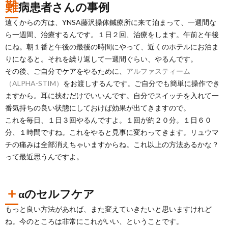
難
病患者さんの事例
遠くからの方は、YNSA藤沢操体鍼療所に来て泊まって、一週間な
ら一週間、治療するんです。１日２回、治療をします。午前と午後
にね。朝１番と午後の最後の時間にやって、近くのホテルにお泊ま
りになると。それを繰り返して一週間ぐらい、やるんです。
その後、ご自分でケアをやるために、
アルファスティーム
（ALPHA-STIM）
をお渡しするんです。ご自分でも簡単に操作でき
ますから。耳に挟むだけでいいんです。自分でスイッチを入れて一
番気持ちの良い状態にしておけば効果が出てきますので。
これを毎日、１日３回やるんですよ。１回が約２０分。１日６０
分、１時間ですね。これをやると見事に変わってきます。リュウマ
チの痛みは全部消えちゃいますからね。これ以上の方法あるかな？
って最近思うんですよ。
＋
αのセルフケア
もっと良い方法があれば、また変えていきたいと思いますけれど
ね。今のところは非常にこれがいい、ということです。