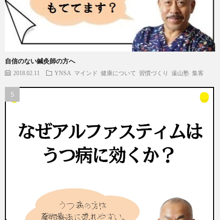
自信のない鍼灸師の方へ
2018.02.11
YNSA
マインド
健康について
習慣づくり
遠山塾
集客