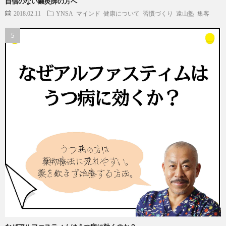
自信のない鍼灸師の方へ
2018.02.11
YNSA
マインド
健康について
習慣づくり
遠山塾
集客