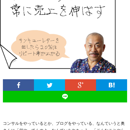
ィ
塾
ロ
ブ
ー
と
グ
ロ
ブ
ル
は
治
グ
ロ
お
療
遠
グ
問
院
山
集
合
経
塾
客
せ
営
コンサルをやっているとか、ブログをやっている、なんていうと奥