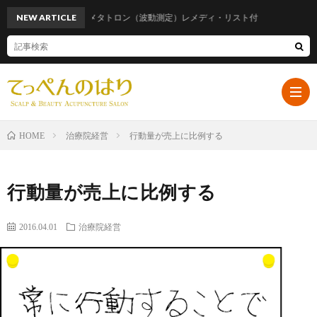
NEW ARTICLE
話題のメタトロン（波動測定）レメディ・リスト付
治療院経営
行動量が売上に比例する
HOME
ホ
行動量が売上に比例する
ー
プ
2016.04.01
治療院経営
ム
ロ
遠
フ
山
ブ