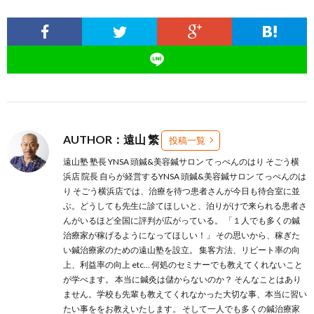
AUTHOR：遠山 繁
投稿一覧
遠山塾 塾長 YNSA 頭鍼&美容鍼サロン てっぺんのはり そごう横
浜店 院長 自らが経営するYNSA 頭鍼&美容鍼サロン てっぺんのは
り そごう横浜店では、治療を待つ患者さんが今日も待合室に並
ぶ。どうしても先生に診てほしいと、泊りがけで来られる患者さ
んがいるほど全国に評判が広がっている。 「１人でも多くの鍼
治療家が稼げるようになってほしい！」 その思いから、稼ぎた
い鍼治療家のための遠山塾を設立。 集客方法、リピート率の向
上、利益率の向上 etc… 何処のセミナーでも教えてくれないこと
が学べます。 本当に鍼灸は儲からないのか？ そんなことはあり
ません。学校も先輩も教えてくれなかった大切な事、本当に習い
たい事ををお教えいたします。 そして一人でも多くの鍼治療家