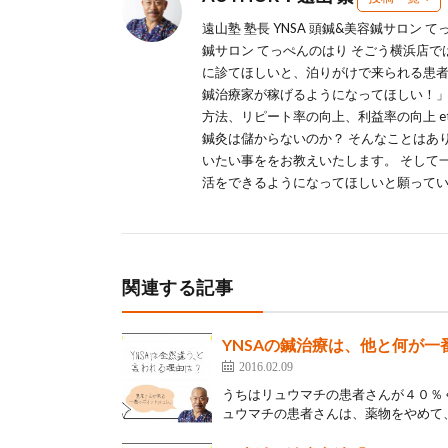
遠山塾 塾長 YNSA 頭鍼&美容鍼サロン 
鍼サロン てっぺんのはり そごう横浜店
に診てほしいと、泊りがけで来られる患者
鍼治療家が稼げるようになってほしい！」
方法、リピート率の向上、利益率の向上 e
鍼灸は儲からないのか？ そんなことはあ
いたい事ををお教えいたします。 そして
活をできるようになってほしいと願って
関連する記事
YNSAの鍼治療は、他と何が一
2016.02.09
うちはリュウマチの患者さんが４０％
ュウマチの患者さんは、薬物をやめて、