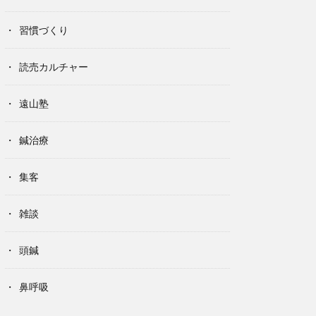
習慣づくり
読売カルチャー
遠山塾
鍼治療
集客
雑談
頭鍼
鼻呼吸