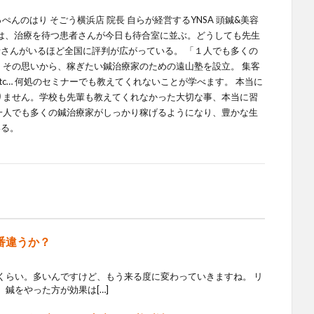
てっぺんのはり そごう横浜店 院長 自らが経営するYNSA 頭鍼&美容
では、治療を待つ患者さんが今日も待合室に並ぶ。どうしても先生
さんがいるほど全国に評判が広がっている。 「１人でも多くの
 その思いから、稼ぎたい鍼治療家のための遠山塾を設立。 集客
tc… 何処のセミナーでも教えてくれないことが学べます。 本当に
りません。学校も先輩も教えてくれなかった大切な事、本当に習
一人でも多くの鍼治療家がしっかり稼げるようになり、豊かな生
いる。
番違うか？
くらい。多いんですけど、もう来る度に変わっていきますね。 リ
鍼をやった方が効果は[…]