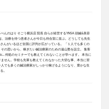
てっぺんのはり そごう横浜店 院長 自らが経営するYNSA 頭鍼&美容
では、治療を待つ患者さんが今日も待合室に並ぶ。どうしても先生
さんがいるほど全国に評判が広がっている。 「１人でも多くの
 その思いから、稼ぎたい鍼治療家のための遠山塾を設立。 集客
tc… 何処のセミナーでも教えてくれないことが学べます。 本当に
りません。学校も先輩も教えてくれなかった大切な事、本当に習
一人でも多くの鍼治療家がしっかり稼げるようになり、豊かな生
いる。