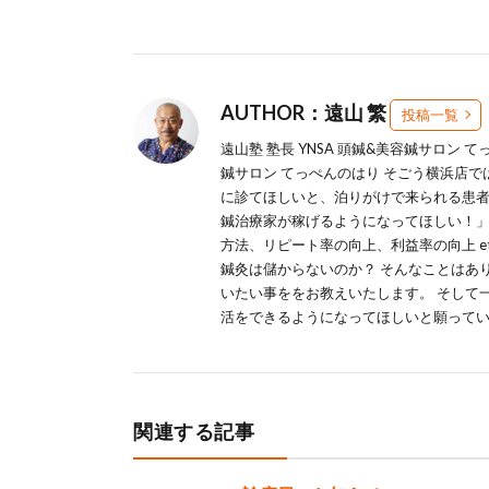
AUTHOR：遠山 繁
投稿一覧
遠山塾 塾長 YNSA 頭鍼&美容鍼サロン 
鍼サロン てっぺんのはり そごう横浜店
に診てほしいと、泊りがけで来られる患者
鍼治療家が稼げるようになってほしい！」
方法、リピート率の向上、利益率の向上 e
鍼灸は儲からないのか？ そんなことはあ
いたい事ををお教えいたします。 そして
活をできるようになってほしいと願って
関連する記事