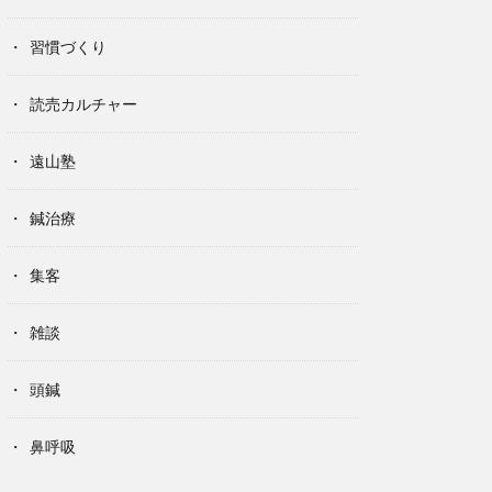
習慣づくり
読売カルチャー
遠山塾
鍼治療
集客
雑談
頭鍼
鼻呼吸