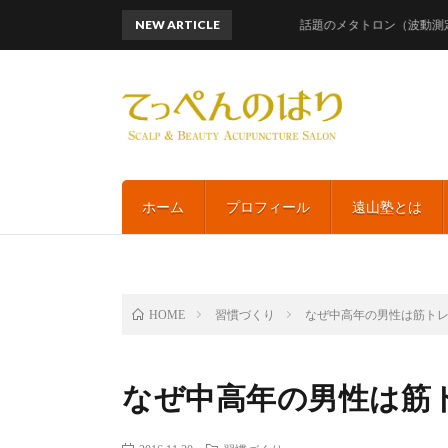
NEW ARTICLE
話題のメタトロン（波動測定）レメ
ホーム
プロフィール
遠山塾とは
習慣づくり
なぜ中高年の男性は筋ト
HOME
なぜ中高年の男性は筋