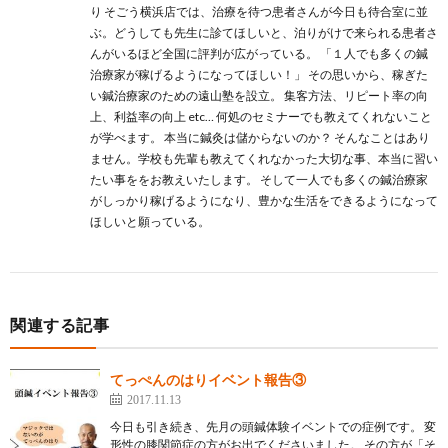
り そごう横浜店では、治療を待つ患者さんが今日も待合室に並
ぶ。どうしても先生に診てほしいと、泊りがけで来られる患者さ
んがいるほど全国に評判が広がっている。 「１人でも多くの鍼
治療家が稼げるようになってほしい！」 その思いから、稼ぎた
い鍼治療家のための遠山塾を設立。 集客方法、リピート率の向
上、利益率の向上 etc… 何処のセミナーでも教えてくれないこと
が学べます。 本当に鍼灸は儲からないのか？ そんなことはあり
ません。学校も先輩も教えてくれなかった大切な事、本当に習い
たい事ををお教えいたします。 そして一人でも多くの鍼治療家
がしっかり稼げるようになり、豊かな生活をできるようになって
ほしいと願っている。
関連する記事
てっぺんのはりイベント報告③
2017.11.13
今日も引き続き、先月の頭鍼体験イベントでの症例です。 変
形性の膝関節症の方がお出でくださいました。 その方が「そ