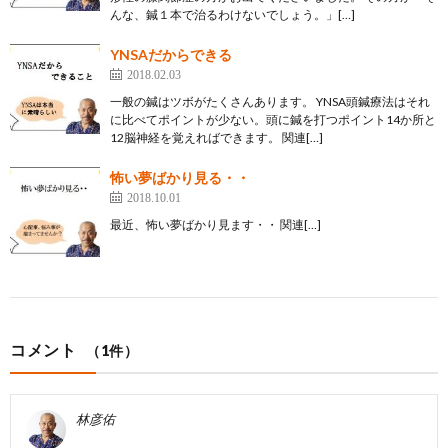
んな、鍼１本で治るわけないでしょう。」[…]
YNSAだからできる
2018.02.03
一般の鍼はツボがたくさんあります。 YNSA頭鍼療法はそれ
に比べてポイントが少ない。頭に鍼を打つポイント14か所と
12脳神経を覚えればできます。 関連[…]
怖い夢ばかり見る・・
2018.10.01
最近、怖い夢ばかり見ます・・ 関連[…]
コメント
（1件）
林彦佑