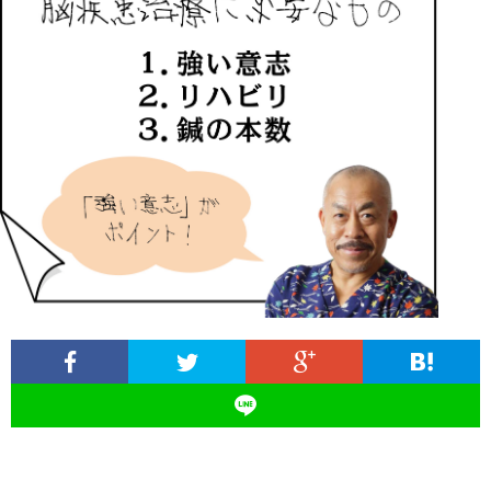
ィ
塾
ロ
ブ
ー
と
グ
ロ
ブ
ル
は
治
グ
ロ
お
療
遠
グ
問
院
山
集
合
経
塾
客
せ
営