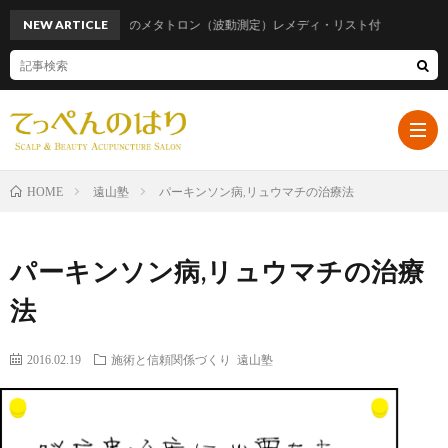
NEW ARTICLE
話題のメタトロン（波動測定）レメディ・リスト付
遠山塾
パーキンソン病,リュウマチの治療法
HOME
ホ
パーキンソン病,リュウマチの治療
ー
プ
法
ム
ロ
遠
2016.02.19
施術と信頼関係づくり
遠山塾
フ
山
ブ