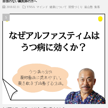
自信のない鍼灸師の方へ
2018.02.11
YNSA
マインド
健康について
習慣づくり
遠山塾
集客