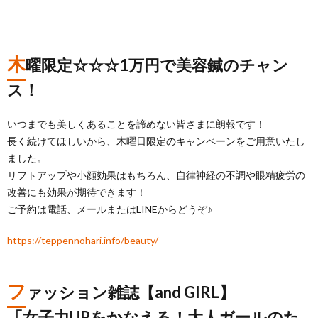
木
曜限定☆☆☆1万円で美容鍼のチャン
ス！
いつまでも美しくあることを諦めない皆さまに朗報です！
長く続けてほしいから、木曜日限定のキャンペーンをご用意いたし
ました。
リフトアップや小顔効果はもちろん、自律神経の不調や眼精疲労の
改善にも効果が期待できます！
ご予約は電話、メールまたはLINEからどうぞ♪
https://teppennohari.info/beauty/
フ
ァッション雑誌【and GIRL】
「女子力UPをかなえる！大人ガールのた