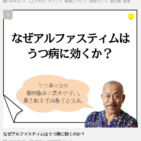
2018.02.11
YNSA
マインド
健康について
習慣づくり
遠山塾
集客
なぜアルファスティムはうつ病に効くのか？