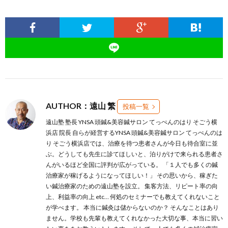
AUTHOR：遠山 繁
投稿一覧
遠山塾 塾長 YNSA 頭鍼&美容鍼サロン てっぺんのはり そごう横
浜店 院長 自らが経営するYNSA 頭鍼&美容鍼サロン てっぺんのは
り そごう横浜店では、治療を待つ患者さんが今日も待合室に並
ぶ。どうしても先生に診てほしいと、泊りがけで来られる患者さ
んがいるほど全国に評判が広がっている。 「１人でも多くの鍼
治療家が稼げるようになってほしい！」 その思いから、稼ぎた
い鍼治療家のための遠山塾を設立。 集客方法、リピート率の向
上、利益率の向上 etc… 何処のセミナーでも教えてくれないこと
が学べます。 本当に鍼灸は儲からないのか？ そんなことはあり
ません。学校も先輩も教えてくれなかった大切な事、本当に習い