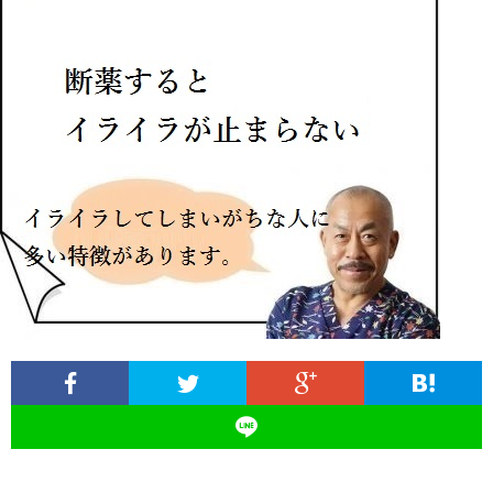
ィ
塾
ロ
ブ
ー
と
グ
ロ
ブ
ル
は
治
グ
ロ
お
療
遠
グ
問
院
山
集
合
経
塾
客
せ
営