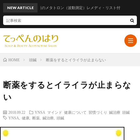
NEW ARTICLE
話題のメタトロン（波動測定）レメディ・リスト付
頭鍼
断薬をするとイライラが止まらない
HOME
ホ
断薬をするとイライラが止まらな
ー
プ
い
ム
ロ
遠
2018.09.22
YNSA
マインド
健康について
習慣づくり
鍼治療
頭鍼
YNSA
,
健康
,
断薬
,
鍼治療
,
頭鍼
フ
山
ブ