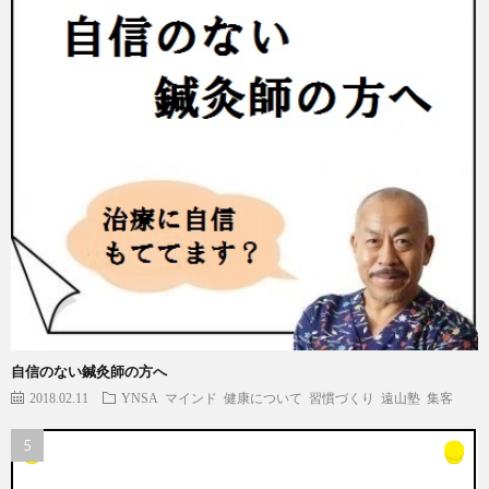
自信のない鍼灸師の方へ
2018.02.11
YNSA
マインド
健康について
習慣づくり
遠山塾
集客