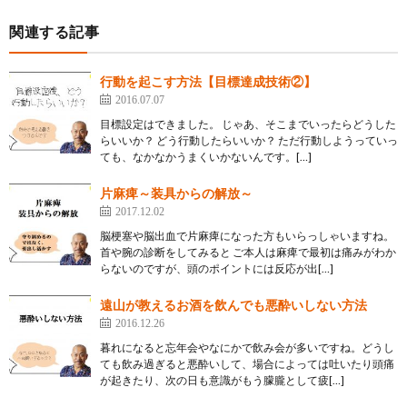
関連する記事
行動を起こす方法【目標達成技術②】
2016.07.07
目標設定はできました。 じゃあ、そこまでいったらどうした
らいいか？ どう行動したらいいか？ ただ行動しようっていっ
ても、なかなかうまくいかないんです。[…]
片麻痺～装具からの解放～
2017.12.02
脳梗塞や脳出血で片麻痺になった方もいらっしゃいますね。
首や腕の診断をしてみると ご本人は麻痺で最初は痛みがわか
らないのですが、頭のポイントには反応が出[…]
遠山が教えるお酒を飲んでも悪酔いしない方法
2016.12.26
暮れになると忘年会やなにかで飲み会が多いですね。どうし
ても飲み過ぎると悪酔いして、場合によっては吐いたり頭痛
が起きたり、次の日も意識がもう朦朧として疲[…]