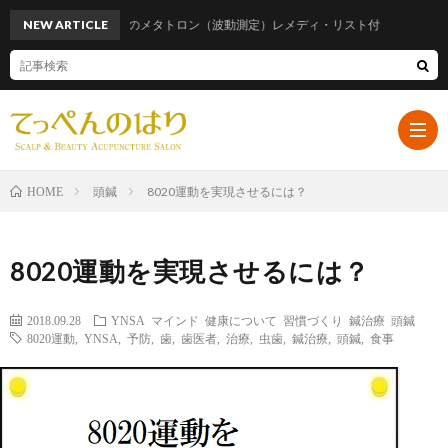
NEW ARTICLE
話題のメタトロン（波動測定）レメディ・リスト付
頭鍼
8020運動を実現させるには？
HOME
ホ
8020運動を実現させるには？
ー
プ
2018.09.28
YNSA
マインド
健康について
習慣づくり
鍼治療
頭鍼
8020運動
,
YNSA
,
予防
,
歯
,
歯医者
,
治療
,
虫歯
,
鍼治療
,
頭鍼
,
食事
ム
ロ
遠
フ
山
ブ