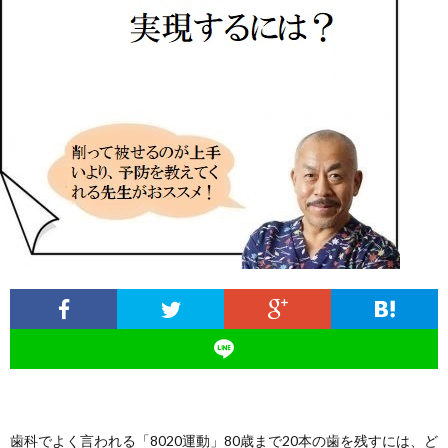
ィ
塾
ロ
ブ
ー
と
グ
ロ
ブ
ル
は
治
グ
ロ
お
療
遠
グ
問
院
山
集
合
経
塾
客
せ
営
歯科でよく言われる「8020運動」80歳まで20本の歯を残すには、ど