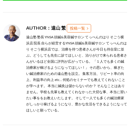
AUTHOR：遠山 繁
投稿一覧
遠山塾 塾長 YNSA 頭鍼&美容鍼サロン てっぺんのはり そごう横
浜店 院長 自らが経営するYNSA 頭鍼&美容鍼サロン てっぺんのは
り そごう横浜店では、治療を待つ患者さんが今日も待合室に並
ぶ。どうしても先生に診てほしいと、泊りがけで来られる患者さ
んがいるほど全国に評判が広がっている。 「１人でも多くの鍼
治療家が稼げるようになってほしい！」 その思いから、稼ぎた
い鍼治療家のための遠山塾を設立。 集客方法、リピート率の向
上、利益率の向上 etc… 何処のセミナーでも教えてくれないこと
が学べます。 本当に鍼灸は儲からないのか？ そんなことはあり
ません。学校も先輩も教えてくれなかった大切な事、本当に習い
たい事ををお教えいたします。 そして一人でも多くの鍼治療家
がしっかり稼げるようになり、豊かな生活をできるようになって
ほしいと願っている。