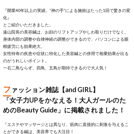
『開業40年以上の実績。”神の手”による施術はたった1回で驚きの変
化』
とご紹介いただきました。
遠山院長の美容鍼は、お顔のリフトアップやしわ取りだけでなく、
身体内部の調整や自律神経の調整ができるので、パソコンによる眼
精疲労にも効果絶大。
女性特有の疾患や症状に特化した美容鍼との併用で相乗効果が出る
のがうれしいポイント。
一石二鳥ならず、四鳥、五鳥が期待できるので大人気！
フ
ァッション雑誌【and GIRL】
「女子力UPをかなえる！大人ガールのた
めのBeauty Guide」に掲載されました！
『エステやマッサージとは異なり、筋肉に直接的に刺激を与えるこ
とができる鍼は、美容界でも大注目！