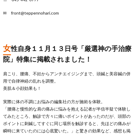
✉ front@teppennohari.com
女
性自身１１月１３日号「厳選神の手治療
院」特集に掲載されました！
肩こり、腰痛、不妊からアンチエイジングまで、頭鍼と美容鍼の併
用で自律神経の乱れを調整。
美肌＆小顔効果も！
実際に体の不調にお悩みの編集社の方が施術を体験。
「腰痛と慢性的な肩の痛みに悩みを抱える記者が半信半疑で体験し
てみたところ、触診で方々に痛いポイントがあったのだが、頭部の
ポイントに刺鍼してすぐに同じ場所を触診すると、先ほどの痛みが
瞬時に来ていたのには心底驚いた。」と驚きの効果など、感想も掲