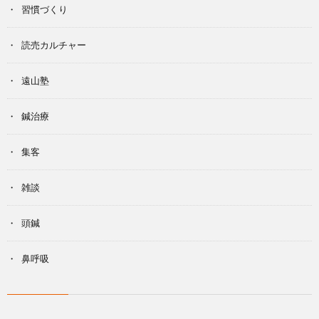
習慣づくり
読売カルチャー
遠山塾
鍼治療
集客
雑談
頭鍼
鼻呼吸