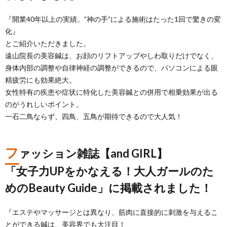
『開業40年以上の実績。”神の手”による施術はたった1回で驚きの変
化』
とご紹介いただきました。
遠山院長の美容鍼は、お顔のリフトアップやしわ取りだけでなく、
身体内部の調整や自律神経の調整ができるので、パソコンによる眼
精疲労にも効果絶大。
女性特有の疾患や症状に特化した美容鍼との併用で相乗効果が出る
のがうれしいポイント。
一石二鳥ならず、四鳥、五鳥が期待できるので大人気！
フ
ァッション雑誌【and GIRL】
「女子力UPをかなえる！大人ガールのた
めのBeauty Guide」に掲載されました！
『エステやマッサージとは異なり、筋肉に直接的に刺激を与えるこ
とができる鍼は、美容界でも大注目！