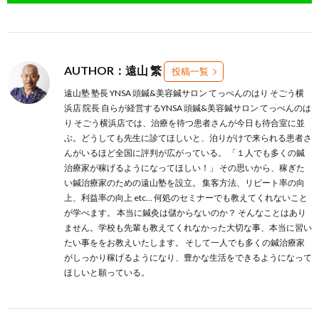
AUTHOR：遠山 繁
投稿一覧
遠山塾 塾長 YNSA 頭鍼&美容鍼サロン てっぺんのはり そごう横
浜店 院長 自らが経営するYNSA 頭鍼&美容鍼サロン てっぺんのは
り そごう横浜店では、治療を待つ患者さんが今日も待合室に並
ぶ。どうしても先生に診てほしいと、泊りがけで来られる患者さ
んがいるほど全国に評判が広がっている。 「１人でも多くの鍼
治療家が稼げるようになってほしい！」 その思いから、稼ぎた
い鍼治療家のための遠山塾を設立。 集客方法、リピート率の向
上、利益率の向上 etc… 何処のセミナーでも教えてくれないこと
が学べます。 本当に鍼灸は儲からないのか？ そんなことはあり
ません。学校も先輩も教えてくれなかった大切な事、本当に習い
たい事ををお教えいたします。 そして一人でも多くの鍼治療家
がしっかり稼げるようになり、豊かな生活をできるようになって
ほしいと願っている。