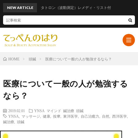
NEW ARTICLE
話題のメタトロン（波動測定）レメディ・リスト付
頭鍼
医療について一般の人が勉強するなら？
HOME
ホ
医療について一般の人が勉強する
ー
プ
なら？
ム
ロ
遠
2019.02.01
YNSA
マインド
鍼治療
頭鍼
YNSA
,
マッサージ
,
健康
,
按摩
,
東洋医学
,
自己治癒力
,
自然
,
西洋医学
,
鍼治療
,
頭鍼
フ
山
ブ