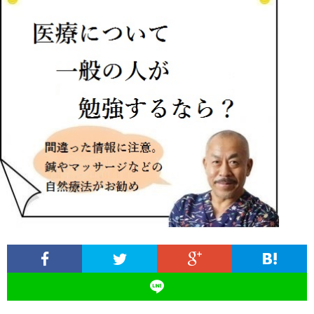
ィ
塾
ロ
ブ
ー
と
グ
ロ
ブ
ル
は
治
グ
ロ
お
療
遠
グ
問
院
山
集
合
経
塾
客
せ
営