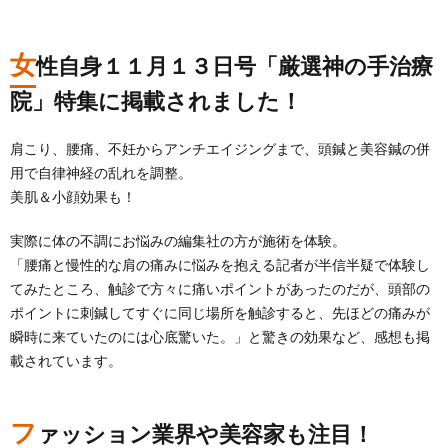
女
性自身１１月１３日号「厳選神の手治療
院」特集に掲載されました！
肩こり、腰痛、不妊からアンチエイジングまで、頭鍼と美容鍼の併
用で自律神経の乱れを調整。
美肌＆小顔効果も！
実際に体の不調にお悩みの編集社の方が施術を体験。
「腰痛と慢性的な肩の痛みに悩みを抱える記者が半信半疑で体験し
てみたところ、触診で方々に痛いポイントがあったのだが、頭部の
ポイントに刺鍼してすぐに同じ場所を触診すると、先ほどの痛みが
瞬時に来ていたのには心底驚いた。」と驚きの効果など、感想も掲
載されています。
フ
ァッション業界や美容家も注目！