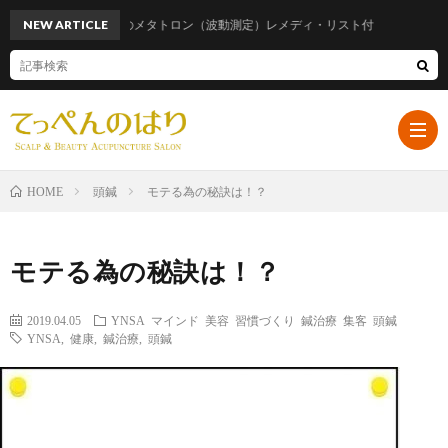
NEW ARTICLE
話題のメタトロン（波動測定）レメディ・リスト付
頭鍼
モテる為の秘訣は！？
HOME
ホ
モテる為の秘訣は！？
ー
プ
2019.04.05
YNSA
マインド
美容
習慣づくり
鍼治療
集客
頭鍼
YNSA
,
健康
,
鍼治療
,
頭鍼
ム
ロ
遠
フ
山
ブ