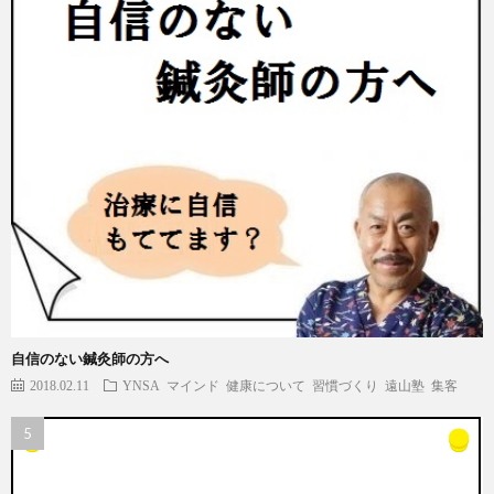
自信のない鍼灸師の方へ
2018.02.11
YNSA
マインド
健康について
習慣づくり
遠山塾
集客