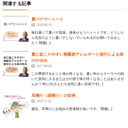
関連する記事
夏バテでヘトヘト
2018.08.14
毎日暑くて夏バテ気味。身体がもうヘトヘトです。どうした
ら先生のように夏バテしないでいられるのか聞いてみまし
た！ 関連[…]
夏に起こりやすい寒暖差アレルギーと発汗による体
のかゆみ
2017.08.04
この季節汗をかくと体が痒くなる、暑い外からクーラーの効
いた室内に入るまたはその逆で体が痒くなることはありませ
んか？ 特にOLさんたち女性に多い症状です[…]
耳鳴り（頭鳴り）の症例
2019.11.02
最近、耳鳴りにお悩みの患者様が多いです。 関連[…]