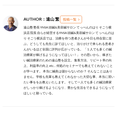
AUTHOR：遠山 繁
投稿一覧
遠山塾 塾長 YNSA 頭鍼&美容鍼サロン てっぺんのはり そごう横
浜店 院長 自らが経営するYNSA 頭鍼&美容鍼サロン てっぺんのは
り そごう横浜店では、治療を待つ患者さんが今日も待合室に並
ぶ。どうしても先生に診てほしいと、泊りがけで来られる患者さ
んがいるほど全国に評判が広がっている。 「１人でも多くの鍼
治療家が稼げるようになってほしい！」 その思いから、稼ぎた
い鍼治療家のための遠山塾を設立。 集客方法、リピート率の向
上、利益率の向上 etc… 何処のセミナーでも教えてくれないこと
が学べます。 本当に鍼灸は儲からないのか？ そんなことはあり
ません。学校も先輩も教えてくれなかった大切な事、本当に習い
たい事ををお教えいたします。 そして一人でも多くの鍼治療家
がしっかり稼げるようになり、豊かな生活をできるようになって
ほしいと願っている。