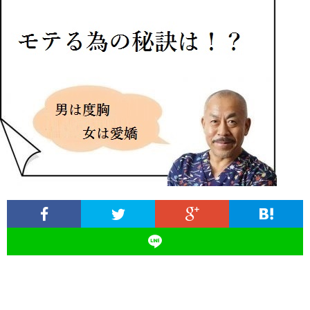
ィ
塾
ロ
ブ
ー
と
グ
ロ
ブ
ル
は
治
グ
ロ
お
療
遠
グ
問
院
山
集
合
経
塾
客
せ
営