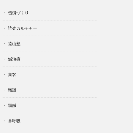
習慣づくり
読売カルチャー
遠山塾
鍼治療
集客
雑談
頭鍼
鼻呼吸