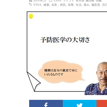
2019.08.23
YNSA
マインド
未分類
鍼治療
頭鍼
YNSA
,
健康
,
名医，病気
,
栄養
,
生活
,
痛み
,
脳疾患
,
自