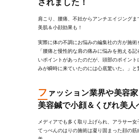
されました！
肩こり、腰痛、不妊からアンチエイジングま
美肌＆小顔効果も！
実際に体の不調にお悩みの編集社の方が施術
「腰痛と慢性的な肩の痛みに悩みを抱える記
いポイントがあったのだが、頭部のポイント
みが瞬時に来ていたのには心底驚いた。」と
フ
ァッション業界や美容家
美容鍼で小顔＆くびれ美人
メディアでも多く取り上げられ、アラサー女
てっぺんのはりの施術は凝り固まった顔の筋
善。