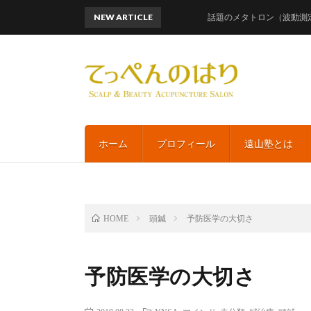
NEW ARTICLE
話題のメタトロン（波動測定）レメ
ホーム
プロフィール
遠山塾とは
頭鍼
予防医学の大切さ
HOME
予防医学の大切さ