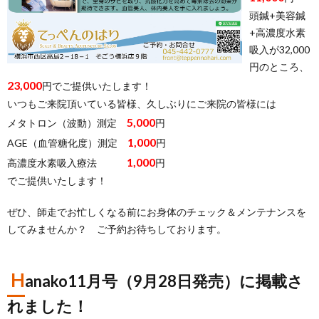
頭鍼+美容鍼
+高濃度水素
吸入が32,000
円のところ、
23,000
円でご提供いたします！
いつもご来院頂いている皆様、久しぶりにご来院の皆様には
5,000
メタトロン（波動）測定
円
1,000
AGE（血管糖化度）測定
円
1,000
高濃度水素吸入療法
円
でご提供いたします！
ぜひ、師走でお忙しくなる前にお身体のチェック＆メンテナンスを
してみませんか？ ご予約お待ちしております。
H
anako11月号（9月28日発売）に掲載さ
れました！