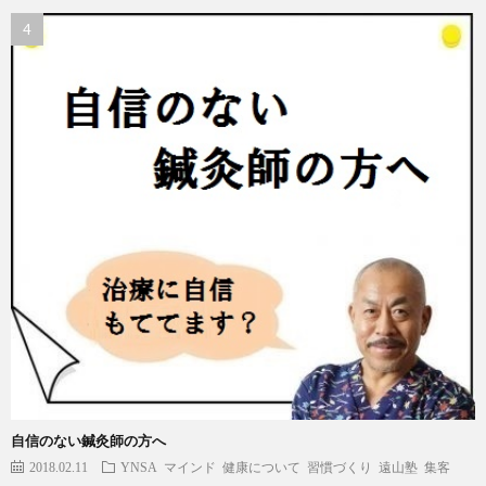
自信のない鍼灸師の方へ
2018.02.11
YNSA
マインド
健康について
習慣づくり
遠山塾
集客