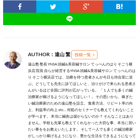
AUTHOR：遠山 繁
投稿一覧
遠山塾 塾長 YNSA 頭鍼&美容鍼サロン てっぺんのはり そごう横
浜店 院長 自らが経営するYNSA 頭鍼&美容鍼サロン てっぺんのは
り そごう横浜店では、治療を待つ患者さんが今日も待合室に並
ぶ。どうしても先生に診てほしいと、泊りがけで来られる患者さ
んがいるほど全国に評判が広がっている。 「１人でも多くの鍼
治療家が稼げるようになってほしい！」 その思いから、稼ぎた
い鍼治療家のための遠山塾を設立。 集客方法、リピート率の向
上、利益率の向上 etc… 何処のセミナーでも教えてくれないこと
が学べます。 本当に鍼灸は儲からないのか？ そんなことはあり
ません。学校も先輩も教えてくれなかった大切な事、本当に習い
たい事ををお教えいたします。 そして一人でも多くの鍼治療家
がしっかり稼げるようになり、豊かな生活をできるようになって