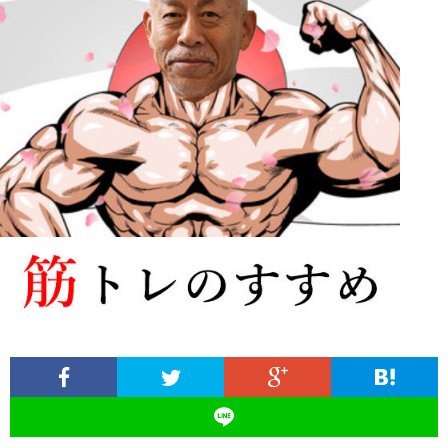
ィ
塾
ロ
ブ
ー
と
グ
ロ
ブ
ル
は
治
グ
ロ
お
療
遠
グ
問
院
山
集
合
経
塾
客
せ
営