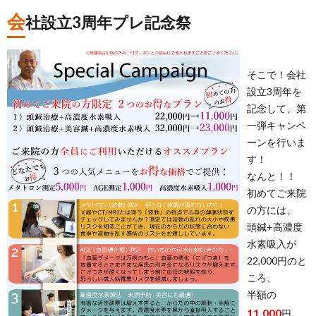
会
社設立3周年プレ記念祭
そこで！会社
設立3周年を
記念して、第
一弾キャンペ
ーンを行いま
す！
なんと！！
初めてご来院
の方には、
頭鍼+高濃度
水素吸入が
22,000円のと
ころ、
半額の
11,000
円