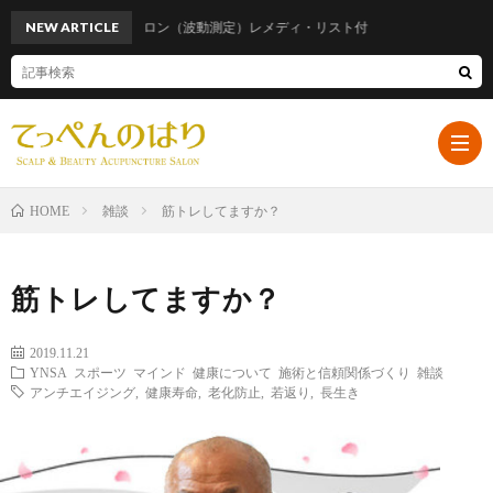
話題のメタトロン（波動測定）レメディ・リスト付
NEW ARTICLE
雑談
筋トレしてますか？
HOME
ホ
筋トレしてますか？
ー
プ
2019.11.21
YNSA
スポーツ
マインド
健康について
施術と信頼関係づくり
雑談
ム
ロ
遠
アンチエイジング
,
健康寿命
,
老化防止
,
若返り
,
長生き
フ
山
ブ