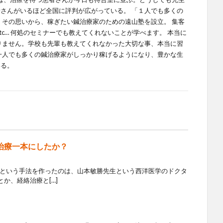
さんがいるほど全国に評判が広がっている。 「１人でも多くの
 その思いから、稼ぎたい鍼治療家のための遠山塾を設立。 集客
tc… 何処のセミナーでも教えてくれないことが学べます。 本当に
りません。学校も先輩も教えてくれなかった大切な事、本当に習
一人でも多くの鍼治療家がしっかり稼げるようになり、豊かな生
いる。
鍼治療一本にしたか？
NSAという手法を作ったのは、山本敏勝先生という西洋医学のドクタ
か、経絡治療と[…]