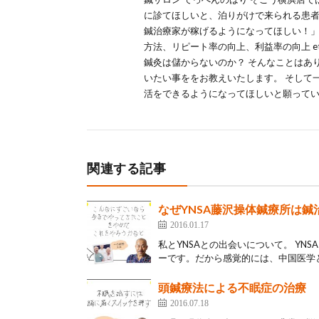
に診てほしいと、泊りがけで来られる患者
鍼治療家が稼げるようになってほしい！」
方法、リピート率の向上、利益率の向上 e
鍼灸は儲からないのか？ そんなことはあ
いたい事ををお教えいたします。 そして
活をできるようになってほしいと願って
関連する記事
なぜYNSA藤沢操体鍼療所は
2016.01.17
私とYNSAとの出会いについて。 Y
ーです。だから感覚的には、中国医学と
頭鍼療法による不眠症の治療
2016.07.18