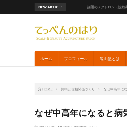
NEW ARTICLE
話題のメタトロン（波動測定）レ
ホーム
プロフィール
遠山塾とは
施術と信頼関係づくり
なぜ中高年に
HOME
なぜ中高年になると病