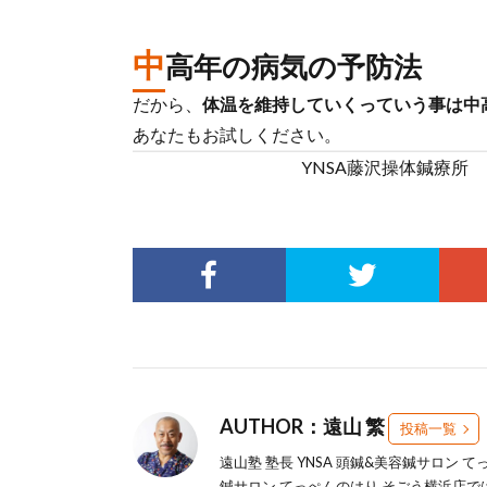
中
高年の病気の予防法
だから、
体温を維持していくっていう事は中
あなたもお試しください。
YNSA藤沢操体鍼療所 
AUTHOR：遠山 繁
投稿一覧
遠山塾 塾長 YNSA 頭鍼&美容鍼サロン 
鍼サロン てっぺんのはり そごう横浜店