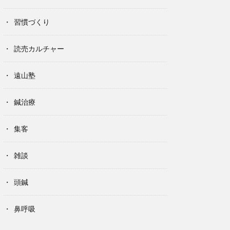
習慣づくり
読売カルチャー
遠山塾
鍼治療
集客
雑談
頭鍼
鼻呼吸