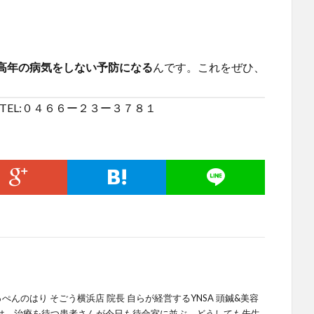
高年の病気をしない予防になる
んです。これをぜひ、
TEL:０４６６ー２３ー３７８１
てっぺんのはり そごう横浜店 院長 自らが経営するYNSA 頭鍼&美容
では、治療を待つ患者さんが今日も待合室に並ぶ。どうしても先生