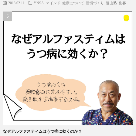
2018.02.11
YNSA
マインド
健康について
習慣づくり
遠山塾
集客
なぜアルファスティムはうつ病に効くのか？