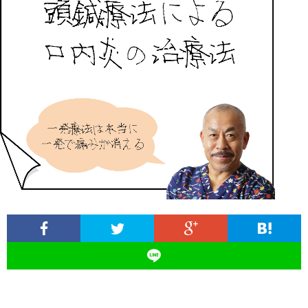
ィ
塾
ロ
ブ
ー
と
グ
ロ
ブ
ル
は
治
グ
ロ
お
療
遠
グ
問
院
山
集
合
経
塾
客
せ
営