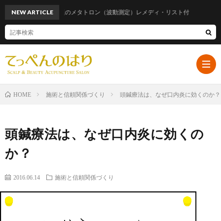
NEW ARTICLE
話題のメタトロン（波動測定）レメディ・リスト付
施術と信頼関係づくり
頭鍼療法は、なぜ口内炎に効くのか？
HOME
ホ
頭鍼療法は、なぜ口内炎に効くの
ー
プ
か？
ム
ロ
遠
2016.06.14
施術と信頼関係づくり
フ
山
ブ