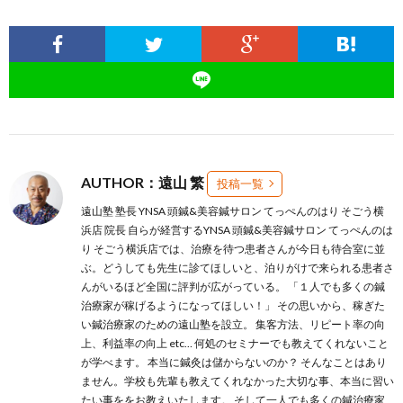
AUTHOR：遠山 繁
投稿一覧
遠山塾 塾長 YNSA 頭鍼&美容鍼サロン てっぺんのはり そごう横
浜店 院長 自らが経営するYNSA 頭鍼&美容鍼サロン てっぺんのは
り そごう横浜店では、治療を待つ患者さんが今日も待合室に並
ぶ。どうしても先生に診てほしいと、泊りがけで来られる患者さ
んがいるほど全国に評判が広がっている。 「１人でも多くの鍼
治療家が稼げるようになってほしい！」 その思いから、稼ぎた
い鍼治療家のための遠山塾を設立。 集客方法、リピート率の向
上、利益率の向上 etc… 何処のセミナーでも教えてくれないこと
が学べます。 本当に鍼灸は儲からないのか？ そんなことはあり
ません。学校も先輩も教えてくれなかった大切な事、本当に習い
たい事ををお教えいたします。 そして一人でも多くの鍼治療家