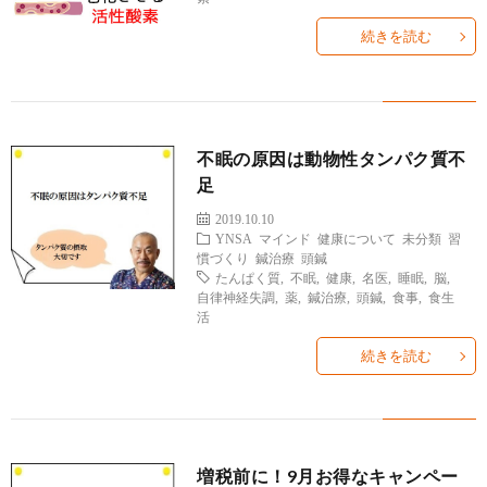
ィ
塾
ロ
ブ
続きを読む
ー
と
グ
ロ
ブ
ル
は
治
グ
ロ
お
不眠の原因は動物性タンパク質不
足
療
遠
グ
問
2019.10.10
YNSA
マインド
健康について
未分類
習
院
山
集
合
慣づくり
鍼治療
頭鍼
たんぱく質
,
不眠
,
健康
,
名医
,
睡眠
,
脳
,
自律神経失調
,
薬
,
鍼治療
,
頭鍼
,
食事
,
食生
経
塾
客
せ
活
続きを読む
営
増税前に！9月お得なキャンペー