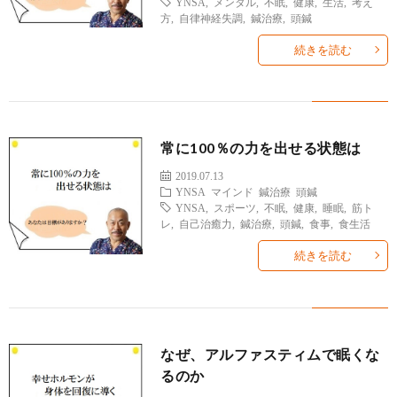
YNSA
,
メンタル
,
不眠
,
健康
,
生活
,
考え
方
,
自律神経失調
,
鍼治療
,
頭鍼
続きを読む
常に100％の力を出せる状態は
2019.07.13
YNSA
マインド
鍼治療
頭鍼
YNSA
,
スポーツ
,
不眠
,
健康
,
睡眠
,
筋ト
レ
,
自己治癒力
,
鍼治療
,
頭鍼
,
食事
,
食生活
続きを読む
なぜ、アルファスティムで眠くな
るのか