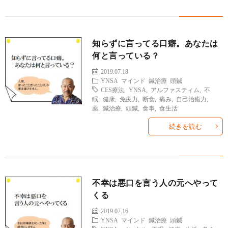
知らずに言ってる口癖。あなたは
何と言っている？
2019.07.18
YNSA
マインド
鍼治療
頭鍼
CES療法
,
YNSA
,
アルファスティム
,
不
眠
,
健康
,
免疫力
,
断食
,
痛み
,
自己治癒力
,
薬
,
鍼治療
,
頭鍼
,
食事
,
食生活
続きを読む
不幸は悪口を言う人の元へやって
くる
2019.07.16
YNSA
マインド
鍼治療
頭鍼