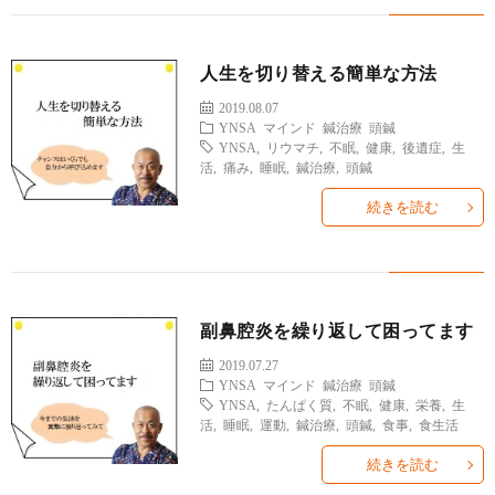
人生を切り替える簡単な方法
2019.08.07
YNSA
マインド
鍼治療
頭鍼
YNSA
,
リウマチ
,
不眠
,
健康
,
後遺症
,
生
活
,
痛み
,
睡眠
,
鍼治療
,
頭鍼
続きを読む
副鼻腔炎を繰り返して困ってます
2019.07.27
YNSA
マインド
鍼治療
頭鍼
YNSA
,
たんぱく質
,
不眠
,
健康
,
栄養
,
生
活
,
睡眠
,
運動
,
鍼治療
,
頭鍼
,
食事
,
食生活
続きを読む