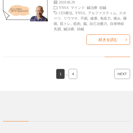
2019.06.29
YNSA
マインド
鍼治療
頭鍼
CES療法
,
YNSA
,
アルファスティム
,
スポ
ーツ
,
リウマチ
,
不眠
,
健康
,
免疫力
,
痛み
,
睡
眠
,
筋トレ
,
筋肉
,
脳
,
自己治癒力
,
自律神経
失調
,
鍼治療
,
頭鍼
続きを読む
1
…
4
NEXT