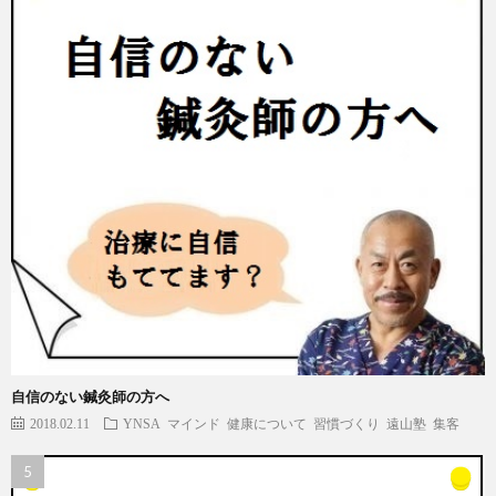
自信のない鍼灸師の方へ
2018.02.11
YNSA
マインド
健康について
習慣づくり
遠山塾
集客