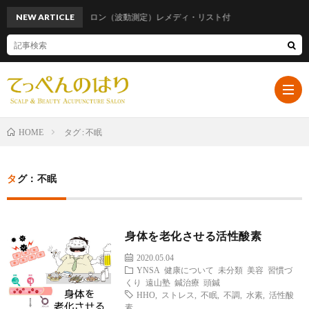
NEW ARTICLE
話題のメタトロン（波動測定）レメディ・リスト付
タグ : 不眠
HOME
ホ
タグ：不眠
ー
プ
身体を老化させる活性酸素
ム
ロ
遠
2020.05.04
YNSA
健康について
未分類
美容
習慣づ
フ
山
ブ
くり
遠山塾
鍼治療
頭鍼
HHO
,
ストレス
,
不眠
,
不調
,
水素
,
活性酸
素