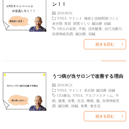
ン！！
2019.09.01
YNSA
マインド
施術と信頼関係づくり
未分類
美容
習慣づくり
鍼治療
頭鍼
100人の名医
,
不眠
,
活性酸素
,
自己治癒力
,
自律神経失調
,
鍼治療
,
頭鍼
続きを読む
うつ病が当サロンで改善する理由
2019.08.21
YNSA
マインド
未分類
鍼治療
頭鍼
CES療法
,
YNSA
,
アルファスティム
,
不
眠
,
健康
,
栄養
,
生活
,
睡眠
,
脳
,
自律神経失
調
,
鍼治療
,
頭鍼
,
食事
,
食生活
続きを読む