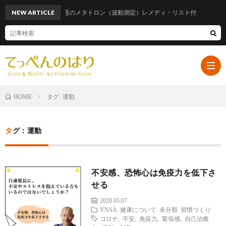
NEW ARTICLE
話題のメタトロン（波動測定）レメディ・リスト付
タグ : 運動
HOME
ホ
タグ：運動
ー
プ
不安感、恐怖心は免疫力を低下さ
ム
ロ
遠
せる
2020.05.07
フ
山
ブ
YNSA
健康について
未分類
習慣づくり
コロナ
,
不安
,
免疫力
,
緊張感
,
自己治癒