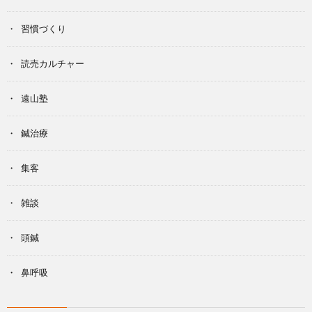
習慣づくり
読売カルチャー
遠山塾
鍼治療
集客
雑談
頭鍼
鼻呼吸