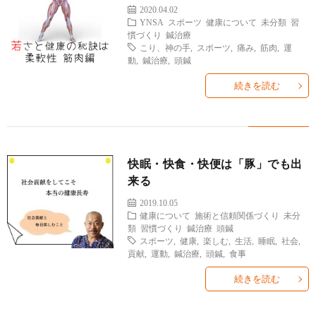
2020.04.02
YNSA
スポーツ
健康について
未分類
習
慣づくり
鍼治療
こり、神の手
,
スポーツ
,
痛み
,
筋肉
,
運
動
,
鍼治療
,
頭鍼
続きを読む
快眠・快食・快便は「豚」でも出
来る
2019.10.05
健康について
施術と信頼関係づくり
未分
類
習慣づくり
鍼治療
頭鍼
スポーツ
,
健康
,
楽しむ
,
生活
,
睡眠
,
社会
,
貢献
,
運動
,
鍼治療
,
頭鍼
,
食事
続きを読む