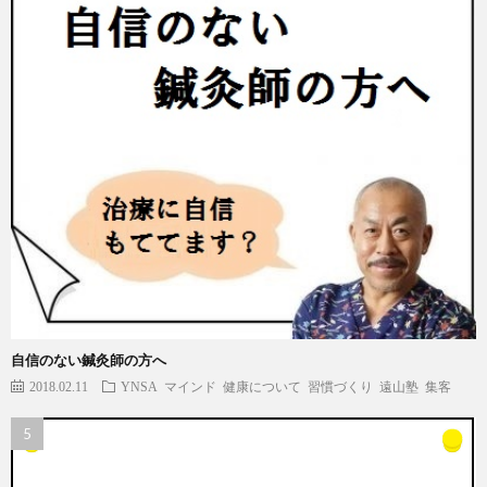
自信のない鍼灸師の方へ
2018.02.11
YNSA
マインド
健康について
習慣づくり
遠山塾
集客