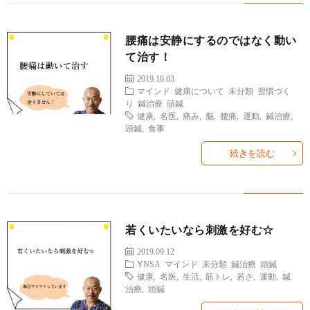
腰痛は安静にするのではなく動い
て治す！
2019.10.03
マインド
健康について
未分類
習慣づく
り
鍼治療
頭鍼
健康
,
名医
,
痛み
,
脳
,
腰痛
,
運動
,
鍼治療
,
頭鍼
,
食事
続きを読む
若くいたいなら刺激を好む☆
2019.09.12
YNSA
マインド
未分類
鍼治療
頭鍼
健康
,
名医
,
生活
,
筋トレ
,
若さ
,
運動
,
鍼
治療
,
頭鍼