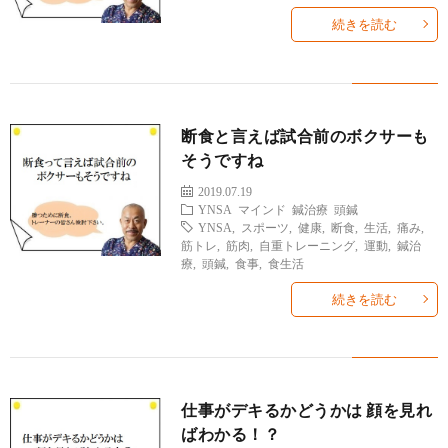
続きを読む
断食と言えば試合前のボクサーも
そうですね
2019.07.19
YNSA
マインド
鍼治療
頭鍼
YNSA
,
スポーツ
,
健康
,
断食
,
生活
,
痛み
,
筋トレ
,
筋肉
,
自重トレーニング
,
運動
,
鍼治
療
,
頭鍼
,
食事
,
食生活
続きを読む
仕事がデキるかどうかは 顔を見れ
ばわかる！？