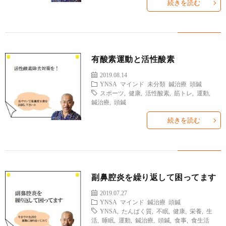
続きを読む
有酸素運動と活性酸素
2019.08.14
YNSA
マインド
未分類
鍼治療
頭鍼
スポーツ
,
健康
,
活性酸素
,
筋トレ
,
運動
,
鍼治療
,
頭鍼
続きを読む
副鼻腔炎を繰り返して困ってます
2019.07.27
YNSA
マインド
鍼治療
頭鍼
YNSA
,
たんぱく質
,
不眠
,
健康
,
栄養
,
生
活
,
睡眠
,
運動
,
鍼治療
,
頭鍼
,
食事
,
食生活