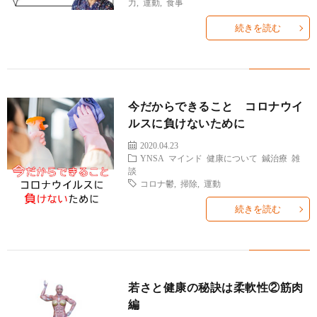
力
,
運動
,
食事
ィ
塾
ロ
ブ
続きを読む
ー
と
グ
ロ
ブ
ル
は
治
グ
ロ
お
今だからできること コロナウイ
療
ルスに負けないために
遠
グ
問
2020.04.23
YNSA
マインド
健康について
鍼治療
雑
院
山
集
合
談
コロナ鬱
,
掃除
,
運動
経
塾
客
せ
続きを読む
営
若さと健康の秘訣は柔軟性②筋肉
編