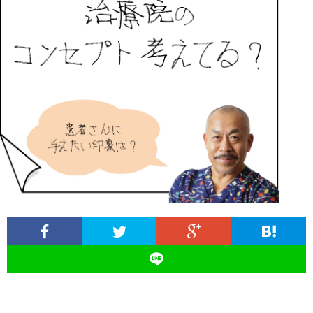
ィ
塾
ロ
ブ
ー
と
グ
ロ
ブ
ル
は
治
グ
ロ
お
療
遠
グ
問
院
山
集
合
経
塾
客
せ
営