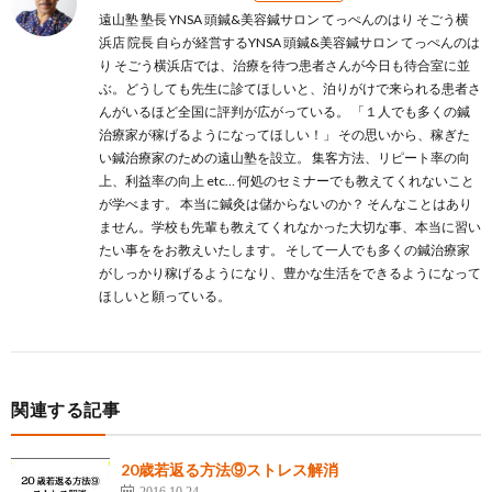
遠山塾 塾長 YNSA 頭鍼&美容鍼サロン てっぺんのはり そごう横
浜店 院長 自らが経営するYNSA 頭鍼&美容鍼サロン てっぺんのは
り そごう横浜店では、治療を待つ患者さんが今日も待合室に並
ぶ。どうしても先生に診てほしいと、泊りがけで来られる患者さ
んがいるほど全国に評判が広がっている。 「１人でも多くの鍼
治療家が稼げるようになってほしい！」 その思いから、稼ぎた
い鍼治療家のための遠山塾を設立。 集客方法、リピート率の向
上、利益率の向上 etc… 何処のセミナーでも教えてくれないこと
が学べます。 本当に鍼灸は儲からないのか？ そんなことはあり
ません。学校も先輩も教えてくれなかった大切な事、本当に習い
たい事ををお教えいたします。 そして一人でも多くの鍼治療家
がしっかり稼げるようになり、豊かな生活をできるようになって
ほしいと願っている。
関連する記事
20歳若返る方法⑨ストレス解消
2016.10.24