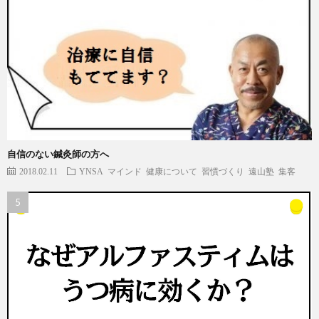
自信のない鍼灸師の方へ
2018.02.11
YNSA
マインド
健康について
習慣づくり
遠山塾
集客