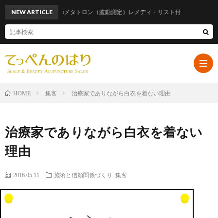
NEW ARTICLE
話題のメタトロン（波動測定）レメディ・リスト付
集客
治療家でありながら白衣を着ない理由
HOME
ホ
治療家でありながら白衣を着ない
ー
プ
理由
ム
ロ
遠
2016.05.11
施術と信頼関係づくり
集客
フ
山
ブ