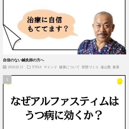
自信のない鍼灸師の方へ
2018.02.11
YNSA
マインド
健康について
習慣づくり
遠山塾
集客