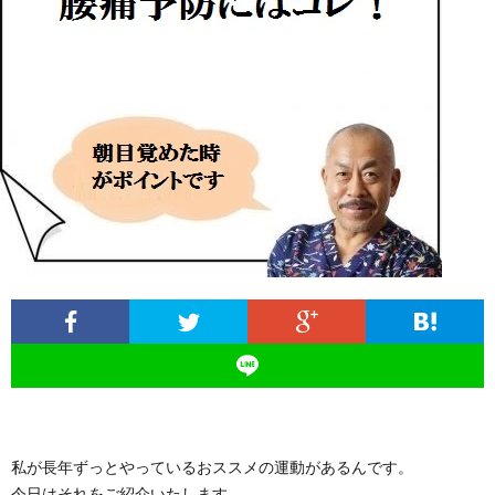
ィ
塾
ロ
ブ
ー
と
グ
ロ
ブ
ル
は
治
グ
ロ
お
療
遠
グ
問
院
山
集
合
経
塾
客
せ
営
私が長年ずっとやっているおススメの運動があるんです。
今日はそれをご紹介いたします。