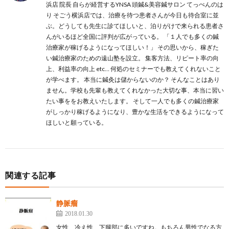
浜店 院長 自らが経営するYNSA 頭鍼&美容鍼サロン てっぺんのは
り そごう横浜店では、治療を待つ患者さんが今日も待合室に並
ぶ。どうしても先生に診てほしいと、泊りがけで来られる患者さ
んがいるほど全国に評判が広がっている。 「１人でも多くの鍼
治療家が稼げるようになってほしい！」 その思いから、稼ぎた
い鍼治療家のための遠山塾を設立。 集客方法、リピート率の向
上、利益率の向上 etc… 何処のセミナーでも教えてくれないこと
が学べます。 本当に鍼灸は儲からないのか？ そんなことはあり
ません。学校も先輩も教えてくれなかった大切な事、本当に習い
たい事ををお教えいたします。 そして一人でも多くの鍼治療家
がしっかり稼げるようになり、豊かな生活をできるようになって
ほしいと願っている。
関連する記事
静脈瘤
2018.01.30
女性、冷え性、下腿部に多いですね。もちろん男性でなる方