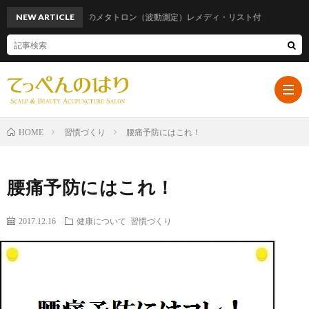
NEW ARTICLE
話題のメタトロン（波動測定）レメディ・リスト付
習慣づくり
腰痛予防にはこれ！
HOME
ホ
腰痛予防にはこれ！
ー
プ
2017.12.16
健康について
習慣づくり
ム
ロ
遠
フ
山
ブ