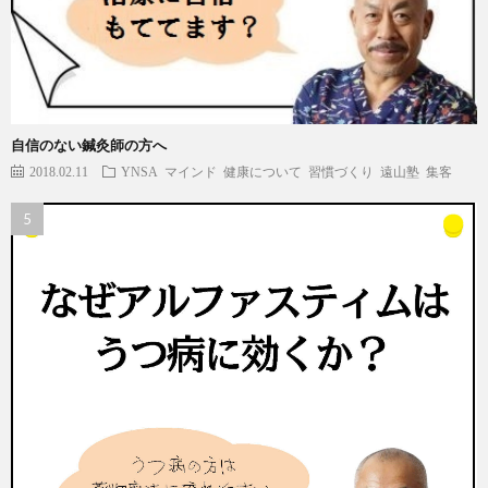
自信のない鍼灸師の方へ
2018.02.11
YNSA
マインド
健康について
習慣づくり
遠山塾
集客