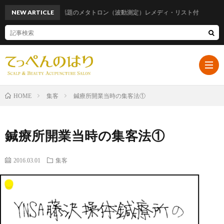
NEW ARTICLE
話題のメタトロン（波動測定）レメディ・リスト付
集客
鍼療所開業当時の集客法①
HOME
ホ
鍼療所開業当時の集客法①
ー
プ
2016.03.01
集客
ム
ロ
遠
フ
山
ブ