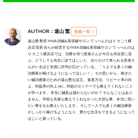
AUTHOR：遠山 繁
投稿一覧
遠山塾 塾長 YNSA 頭鍼&美容鍼サロン てっぺんのはり そごう横
浜店 院長 自らが経営するYNSA 頭鍼&美容鍼サロン てっぺんのは
り そごう横浜店では、治療を待つ患者さんが今日も待合室に並
ぶ。どうしても先生に診てほしいと、泊りがけで来られる患者さ
んがいるほど全国に評判が広がっている。 「１人でも多くの鍼
治療家が稼げるようになってほしい！」 その思いから、稼ぎた
い鍼治療家のための遠山塾を設立。 集客方法、リピート率の向
上、利益率の向上 etc… 何処のセミナーでも教えてくれないこと
が学べます。 本当に鍼灸は儲からないのか？ そんなことはあり
ません。学校も先輩も教えてくれなかった大切な事、本当に習い
たい事ををお教えいたします。 そして一人でも多くの鍼治療家
がしっかり稼げるようになり、豊かな生活をできるようになって
ほしいと願っている。