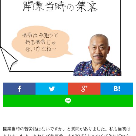
ィ
塾
ロ
ブ
ー
と
グ
ロ
ブ
ル
は
治
グ
ロ
お
療
遠
グ
問
院
山
集
合
経
塾
客
せ
営
開業当時の苦労話はないですか、と質問がありました。私も当初は
ありましたよ。今から40数年前。まだYNSAじゃなくて体に打つ方