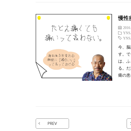
慢性
2016.
YNS
YNS
今、脳
す。で
は、ふ
る。だ
瘍の患
PREV