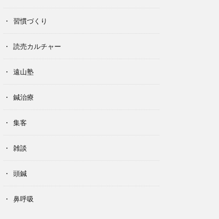
習慣づくり
読売カルチャー
遠山塾
鍼治療
集客
雑談
頭鍼
鼻呼吸