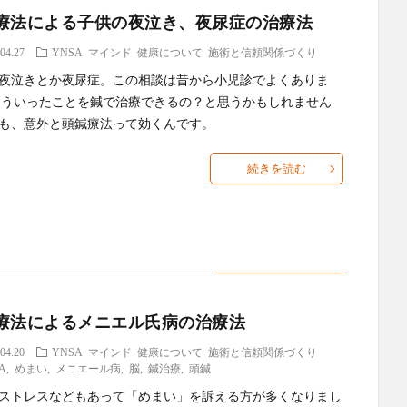
療法による子供の夜泣き、夜尿症の治療法
04.27
YNSA
マインド
健康について
施術と信頼関係づくり
夜泣きとか夜尿症。この相談は昔から小児診でよくありま
こういったことを鍼で治療できるの？と思うかもしれません
も、意外と頭鍼療法って効くんです。
続きを読む
療法によるメニエル氏病の治療法
04.20
YNSA
マインド
健康について
施術と信頼関係づくり
A
,
めまい
,
メニエール病
,
脳
,
鍼治療
,
頭鍼
ストレスなどもあって「めまい」を訴える方が多くなりまし