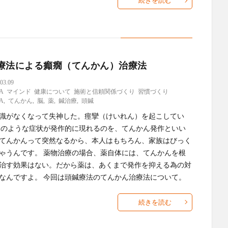
続きを読む
療法による癲癇（てんかん）治療法
03.09
A
マインド
健康について
施術と信頼関係づくり
習慣づくり
A
,
てんかん
,
脳
,
薬
,
鍼治療
,
頭鍼
識がなくなって失神した。痙攣（けいれん）を起こしてい
このような症状が発作的に現れるのを、てんかん発作といい
てんかんって突然なるから、本人はもちろん、家族はびっく
ゃうんです。 薬物治療の場合、薬自体には、てんかんを根
治す効果はない。だから薬は、あくまで発作を抑える為の対
なんですよ。 今回は頭鍼療法のてんかん治療法について。
続きを読む