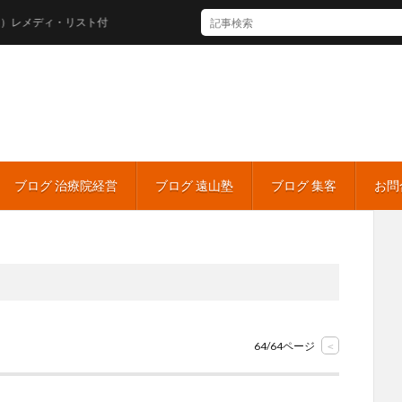
ディ・リスト付
ブログ 治療院経営
ブログ 遠山塾
ブログ 集客
お問
64/64ページ
<