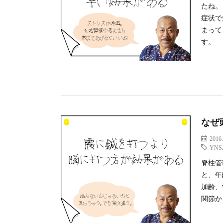
たね。
症状で
まって
す。
なぜ
2016.
YNS
脊柱管
と、年
加齢、
関節か