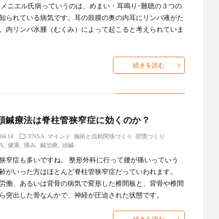
 メニエル氏病っていうのは、めまい・耳鳴り･難聴の３つの
知られている病気です。耳の鼓膜の奥の内耳にリンパ液がた
、内リンパ水腫（むくみ）によって起こると考えられていま
続きを読む
頭鍼療法は脊柱管狭窄症に効くのか？
04.14
YNSA
マインド
施術と信頼関係づくり
習慣づくり
A
,
健康
,
痛み
,
鍼治療
,
頭鍼
狭窄症も多いですね。 整形外科に行って腰が痛いっていう
齢がいった方はほとんど脊柱管狭窄症だっていわれます。
労働、あるいは背骨の病気で変形した椎間板と、背骨や椎間
ら突出した骨なんかで、神経が圧迫された状態です。