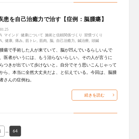
疾患を自己治癒力で治す【症例：脳腫瘍】
01.25
A
マインド
健康について
施術と信頼関係づくり
習慣づくり
A
,
健康
,
痛み
,
筋トレ
,
筋肉
,
脳
,
自己治癒力
,
鍼治療
,
頭鍼
腫瘍で手術した人が来ていて、脳が凹んでいるらしいんで
、医者がいうには、もう治らないらしい。その人が言うに
らつきが出ていて歩けないと。自分でそう思いこんじゃって
から、本当に全然大丈夫だよ、と伝えている。今回は、脳腫
者さんの症例ね。
続きを読む
1
…
64