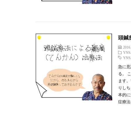
頭鍼
2016.
YNS
YNS
急に意
る。 
ます。
りしち
本的に
症療法