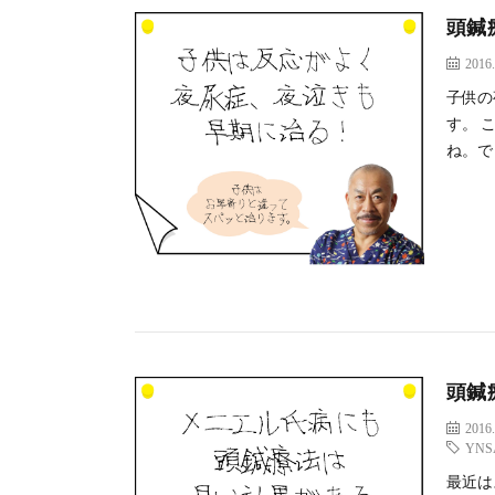
頭鍼
2016.
子供の
す。 
ね。で
頭鍼
2016.
YNS
最近は