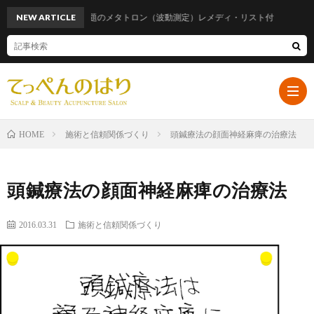
NEW ARTICLE
話題のメタトロン（波動測定）レメディ・リスト付
施術と信頼関係づくり
頭鍼療法の顔面神経麻痺の治療法
HOME
ホ
頭鍼療法の顔面神経麻痺の治療法
ー
プ
2016.03.31
施術と信頼関係づくり
ム
ロ
遠
フ
山
ブ