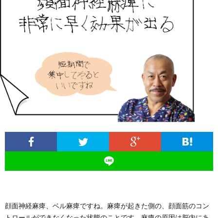
ィ
塾
ロ
ブ
ー
と
グ
ロ
ブ
ル
は
治
グ
ロ
お
療
遠
グ
問
院
山
集
合
経
塾
客
せ
営
顔面神経麻痺、ベル麻痺ですね。麻痺が起きた側の、顔面筋のコン
トロールができなくなった状態のことです。麻痺の原因は脳内にあ