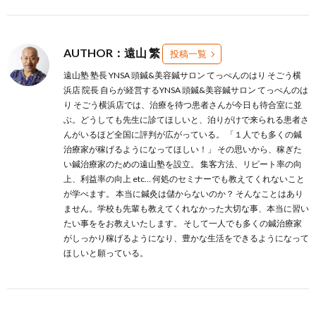
AUTHOR：遠山 繁
投稿一覧
遠山塾 塾長 YNSA 頭鍼&美容鍼サロン てっぺんのはり そごう横
浜店 院長 自らが経営するYNSA 頭鍼&美容鍼サロン てっぺんのは
り そごう横浜店では、治療を待つ患者さんが今日も待合室に並
ぶ。どうしても先生に診てほしいと、泊りがけで来られる患者さ
んがいるほど全国に評判が広がっている。 「１人でも多くの鍼
治療家が稼げるようになってほしい！」 その思いから、稼ぎた
い鍼治療家のための遠山塾を設立。 集客方法、リピート率の向
上、利益率の向上 etc… 何処のセミナーでも教えてくれないこと
が学べます。 本当に鍼灸は儲からないのか？ そんなことはあり
ません。学校も先輩も教えてくれなかった大切な事、本当に習い
たい事ををお教えいたします。 そして一人でも多くの鍼治療家
がしっかり稼げるようになり、豊かな生活をできるようになって
ほしいと願っている。