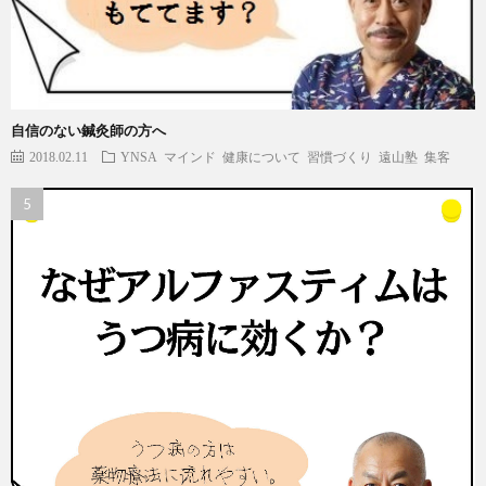
自信のない鍼灸師の方へ
2018.02.11
YNSA
マインド
健康について
習慣づくり
遠山塾
集客