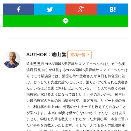
AUTHOR：遠山 繁
投稿一覧
遠山塾 塾長 YNSA 頭鍼&美容鍼サロン てっぺんのはり そごう横
浜店 院長 自らが経営するYNSA 頭鍼&美容鍼サロン てっぺんのは
り そごう横浜店では、治療を待つ患者さんが今日も待合室に並
ぶ。どうしても先生に診てほしいと、泊りがけで来られる患者さ
んがいるほど全国に評判が広がっている。 「１人でも多くの鍼
治療家が稼げるようになってほしい！」 その思いから、稼ぎた
い鍼治療家のための遠山塾を設立。 集客方法、リピート率の向
上、利益率の向上 etc… 何処のセミナーでも教えてくれないこと
が学べます。 本当に鍼灸は儲からないのか？ そんなことはあり
ません。学校も先輩も教えてくれなかった大切な事、本当に習い
たい事ををお教えいたします。 そして一人でも多くの鍼治療家