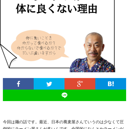
ィ
塾
ロ
ブ
ー
と
グ
ロ
ブ
ル
は
治
グ
ロ
お
療
遠
グ
問
院
山
集
合
経
塾
客
せ
営
今回は麺の話です。最近、日本の蕎麦屋さんていうのは少なくて圧
倒的にラーメン屋さんが多いんです。全国的になんとかラーメンだ