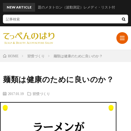
NEW ARTICLE
話題のメタトロン（波動測定）レメディ・リスト付
習慣づくり
麺類は健康のために良いのか？
HOME
ホ
麺類は健康のために良いのか？
ー
プ
2017.01.19
習慣づくり
ム
ロ
遠
フ
山
ブ