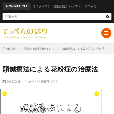
NEW ARTICLE
話題のメタトロン（波動測定）レメディ・リスト付
施術と信頼関係づくり
頭鍼療法による花粉症の治療法
HOME
ホ
頭鍼療法による花粉症の治療法
ー
プ
2016.03.10
施術と信頼関係づくり
ム
ロ
遠
フ
山
ブ