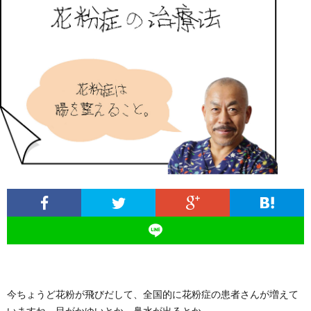
ィ
塾
ロ
ブ
ー
と
グ
ロ
ブ
ル
は
治
グ
ロ
お
療
遠
グ
問
院
山
集
合
経
塾
客
せ
営
今ちょうど花粉が飛びだして、全国的に花粉症の患者さんが増えて
いますね。目がかゆいとか、鼻水が出るとか。