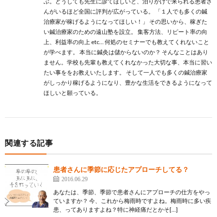
ぶ。どうしても先生に診てほしいと、泊りがけで来られる患者さ
んがいるほど全国に評判が広がっている。 「１人でも多くの鍼
治療家が稼げるようになってほしい！」 その思いから、稼ぎた
い鍼治療家のための遠山塾を設立。 集客方法、リピート率の向
上、利益率の向上 etc… 何処のセミナーでも教えてくれないこと
が学べます。 本当に鍼灸は儲からないのか？ そんなことはあり
ません。学校も先輩も教えてくれなかった大切な事、本当に習い
たい事ををお教えいたします。 そして一人でも多くの鍼治療家
がしっかり稼げるようになり、豊かな生活をできるようになって
ほしいと願っている。
関連する記事
患者さんに季節に応じたアプローチしてる？
2016.06.29
あなたは、季節、季節で患者さんにアプローチの仕方をやっ
ていますか？ 今、これから梅雨時ですよね。梅雨時に多い疾
患、ってありますよね？特に神経痛だとかそ[…]