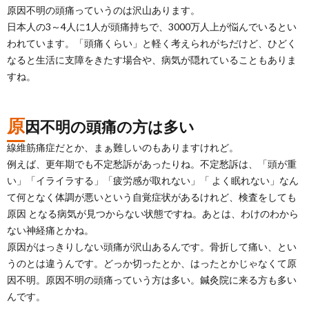
原因不明の頭痛っていうのは沢山あります。
日本人の3～4人に1人が頭痛持ちで、3000万人上が悩んでいるとい
われています。「頭痛くらい」と軽く考えられがちだけど、ひどく
なると生活に支障をきたす場合や、病気が隠れていることもありま
すね。
原
因不明の頭痛の方は多い
線維筋痛症だとか、まぁ難しいのもありますけれど。
例えば、更年期でも不定愁訴があったりね。不定愁訴は、「頭が重
い」「イライラする」「疲労感が取れない」「 よく眠れない」なん
て何となく体調が悪いという自覚症状があるけれど、検査をしても
原因 となる病気が見つからない状態ですね。あとは、わけのわから
ない神経痛とかね。
原因がはっきりしない頭痛が沢山あるんです。骨折して痛い、とい
うのとは違うんです。どっか切ったとか、はったとかじゃなくて原
因不明。原因不明の頭痛っていう方は多い。鍼灸院に来る方も多い
んです。