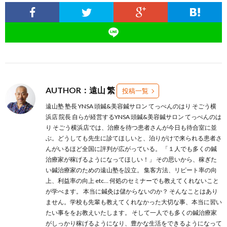
AUTHOR：遠山 繁
投稿一覧
遠山塾 塾長 YNSA 頭鍼&美容鍼サロン てっぺんのはり そごう横
浜店 院長 自らが経営するYNSA 頭鍼&美容鍼サロン てっぺんのは
り そごう横浜店では、治療を待つ患者さんが今日も待合室に並
ぶ。どうしても先生に診てほしいと、泊りがけで来られる患者さ
んがいるほど全国に評判が広がっている。 「１人でも多くの鍼
治療家が稼げるようになってほしい！」 その思いから、稼ぎた
い鍼治療家のための遠山塾を設立。 集客方法、リピート率の向
上、利益率の向上 etc… 何処のセミナーでも教えてくれないこと
が学べます。 本当に鍼灸は儲からないのか？ そんなことはあり
ません。学校も先輩も教えてくれなかった大切な事、本当に習い
たい事ををお教えいたします。 そして一人でも多くの鍼治療家
がしっかり稼げるようになり、豊かな生活をできるようになって