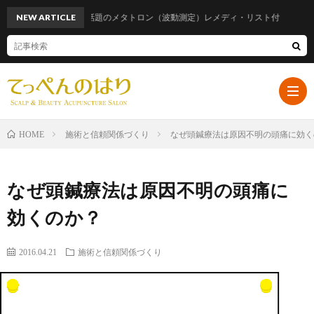
NEW ARTICLE
話題のメタトロン（波動測定）レメディ・リスト付
施術と信頼関係づくり
なぜ頭鍼療法は原因不明の頭痛に効く
HOME
ホ
なぜ頭鍼療法は原因不明の頭痛に
ー
プ
効くのか？
ム
ロ
遠
2016.04.21
施術と信頼関係づくり
フ
山
ブ