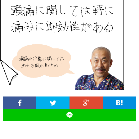
ィ
塾
ロ
ブ
ー
と
グ
ロ
ブ
ル
は
治
グ
ロ
お
療
遠
グ
問
院
山
集
合
経
塾
客
せ
営