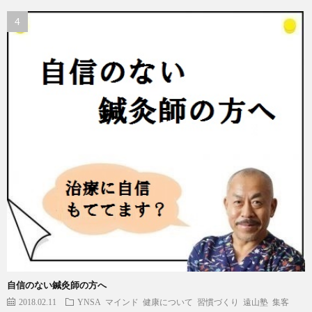
自信のない鍼灸師の方へ
2018.02.11
YNSA
マインド
健康について
習慣づくり
遠山塾
集客