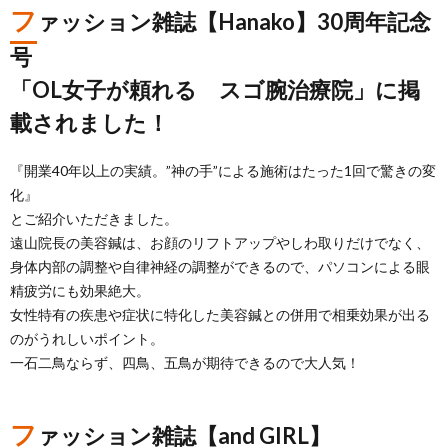
フ
ァッション雑誌【Hanako】30周年記念
号
「OL女子が頼れる スゴ腕治療院」に掲
載されました！
『開業40年以上の実績。”神の手”による施術はたった1回で驚きの変
化』
とご紹介いただきました。
遠山院長の美容鍼は、お顔のリフトアップやしわ取りだけでなく、
身体内部の調整や自律神経の調整ができるので、パソコンによる眼
精疲労にも効果絶大。
女性特有の疾患や症状に特化した美容鍼との併用で相乗効果が出る
のがうれしいポイント。
一石二鳥ならず、四鳥、五鳥が期待できるので大人気！
フ
ァッション雑誌【and GIRL】