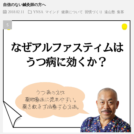
自信のない鍼灸師の方へ
2018.02.11
YNSA
マインド
健康について
習慣づくり
遠山塾
集客