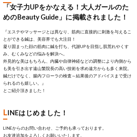
「女子力UPをかなえる！大人ガールのた
めのBeauty Guide」に掲載されました！
『エステやマッサージとは異なり、筋肉に直接的に刺激を与えるこ
とができる鍼は、美容界でも大注目！
凝り固まった顔の筋肉に鍼を打ち、代謝UPを目指し肌荒れやくす
み、むくみなどの悩みを解決へ。
外見的な美はもちろん、内臓や自律神経などの調整により内側から
も美を引き出す遠山繁院長の高い技術を求め遠方からも多く来院。
鍼だけでなく、腸内フローラの検査～結果後のアドバイスまで受け
られるのも嬉しい。』
とご紹介頂きました！
L
INEはじめました！
LINEからのお問い合わせ、ご予約も承っております。
お友達追加をよろしくお願いいたします。