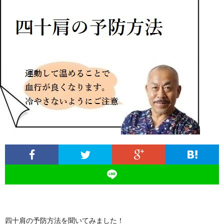
ィ
塾
ロ
ブ
ー
と
グ
ロ
ブ
ル
は
治
グ
ロ
お
療
遠
グ
問
院
山
集
合
経
塾
客
せ
営
四十肩の予防方法を聞いてみました！