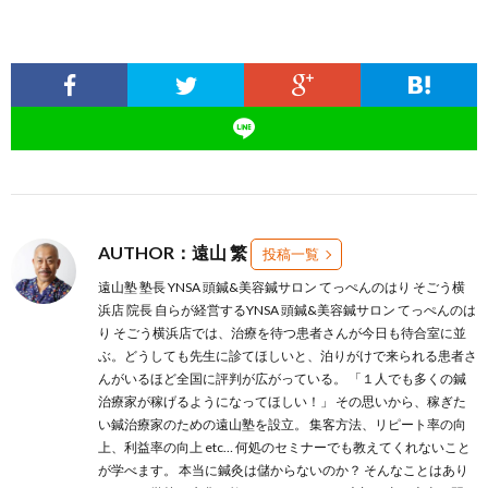
AUTHOR：遠山 繁
投稿一覧
遠山塾 塾長 YNSA 頭鍼&美容鍼サロン てっぺんのはり そごう横
浜店 院長 自らが経営するYNSA 頭鍼&美容鍼サロン てっぺんのは
り そごう横浜店では、治療を待つ患者さんが今日も待合室に並
ぶ。どうしても先生に診てほしいと、泊りがけで来られる患者さ
んがいるほど全国に評判が広がっている。 「１人でも多くの鍼
治療家が稼げるようになってほしい！」 その思いから、稼ぎた
い鍼治療家のための遠山塾を設立。 集客方法、リピート率の向
上、利益率の向上 etc… 何処のセミナーでも教えてくれないこと
が学べます。 本当に鍼灸は儲からないのか？ そんなことはあり