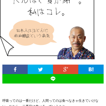
ィ
塾
ロ
ブ
ー
と
グ
ロ
ブ
ル
は
治
グ
ロ
お
療
遠
グ
問
院
山
集
合
経
塾
客
せ
営
呼吸ってのは一番だけど、人間ってのは食べなきゃ生きていけな