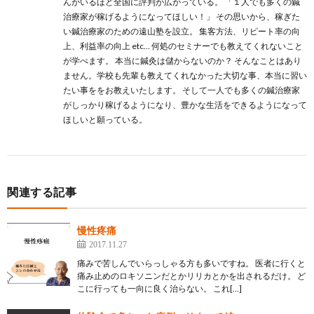
んがいるほど全国に評判が広がっている。 「１人でも多くの鍼
治療家が稼げるようになってほしい！」 その思いから、稼ぎた
い鍼治療家のための遠山塾を設立。 集客方法、リピート率の向
上、利益率の向上 etc… 何処のセミナーでも教えてくれないこと
が学べます。 本当に鍼灸は儲からないのか？ そんなことはあり
ません。学校も先輩も教えてくれなかった大切な事、本当に習い
たい事ををお教えいたします。 そして一人でも多くの鍼治療家
がしっかり稼げるようになり、豊かな生活をできるようになって
ほしいと願っている。
関連する記事
慢性疼痛
2017.11.27
痛みで苦しんでいらっしゃる方も多いですね。 医者に行くと
痛み止めのロキソニンだとかリリカとかを出されるだけ。 ど
こに行っても一向に良く治らない。 これ[…]