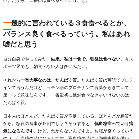
い。だから、二番目は食べるっていうこと。
一
般的に言われている３食食べるとか、
バランス良く食べるっていう。私はあれ
嘘だと思う
自分自身でやってみた。
結果、私は一食で、朝昼は食べない。
今ス
ポーツ界でも、朝食べない人は多いみたい。
それから
一番大事なのは、たんぱく質。
たんぱく質は英語でプロテ
インて言うんだけど、ラテン語のプロテナンて言葉からきていて、
第一って意味なんです。一番最初に絶対食べなきゃいけないのは、
たんぱく質。
日本人はほとんど、たんぱく質が不足している。ほとんどが糖質だ
から。糖質の食事が９割でしょ？そうすると、
低血糖症っていう病
気になるんです。
けど、わからないんですよ。お腹が空くっていう
のは、低血糖の時になるんです。高血糖の時には満腹中枢が働い