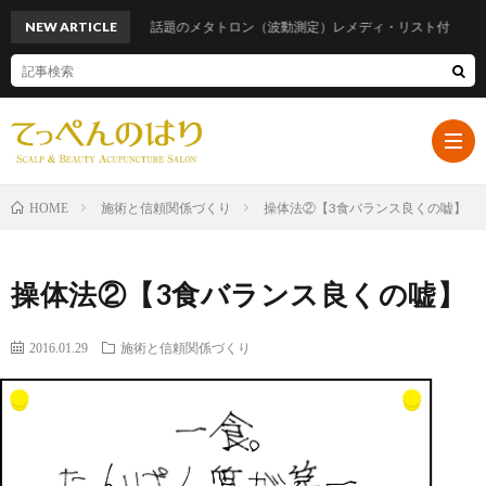
NEW ARTICLE
話題のメタトロン（波動測定）レメディ・リスト付
施術と信頼関係づくり
操体法②【3食バランス良くの嘘】
HOME
ホ
操体法②【3食バランス良くの嘘】
ー
プ
2016.01.29
施術と信頼関係づくり
ム
ロ
遠
フ
山
ブ