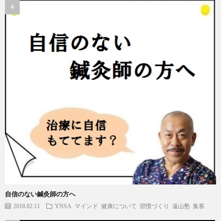
自信のない鍼灸師の方へ
2018.02.11
YNSA
マインド
健康について
習慣づくり
遠山塾
集客