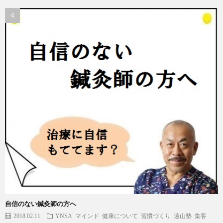
自信のない鍼灸師の方へ
2018.02.11
YNSA
マインド
健康について
習慣づくり
遠山塾
集客