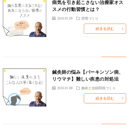
病気を引き起こさない治療家オス
ィ
塾
ロ
ブ
スメの行動習慣とは？
ー
と
グ
ロ
ブ
2016.01.09
習慣づくり
続きを読む
ル
は
治
グ
ロ
お
療
遠
グ
問
院
山
集
合
鍼灸師の悩み【パーキンソン病、
リウマチ】難しい疾患の対処法
経
塾
客
せ
2016.01.08
施術と信頼関係づくり
営
続きを読む