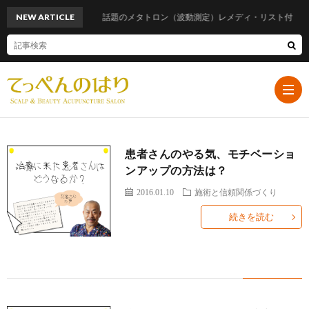
NEW ARTICLE
話題のメタトロン（波動測定）レメディ・リスト付
患者さんのやる気、モチベーショ
ホ
ンアップの方法は？
2016.01.10
施術と信頼関係づくり
ー
プ
続きを読む
ム
ロ
遠
フ
山
ブ